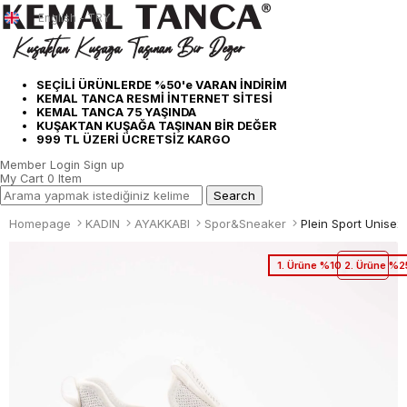
English - TRY
SEÇİLİ ÜRÜNLERDE %50'e VARAN İNDİRİM
KEMAL TANCA RESMİ İNTERNET SİTESİ
KEMAL TANCA 75 YAŞINDA
KUŞAKTAN KUŞAĞA TAŞINAN BİR DEĞER
999 TL ÜZERİ ÜCRETSİZ KARGO
Member Login
Sign up
My Cart
0
Item
Homepage
KADIN
AYAKKABI
Spor&Sneaker
Plein Sport Unise
1. Ürüne %10 2. Ürüne %2