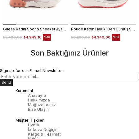
Guess Kadın Spor & Sneaker Ayakkabı FL6T2CELE12
Rouge Kadın Hakiki Deri Gümüş Spor & Sneaker Ayakkabı
₺5.499,00
₺4.949,10
₺6.200,00
₺4.340,00
%10
%30
Son Baktığınız Ürünler
Sign up for our E-mail Newsletter
Send
Kurumsal
Anasayfa
Hakkımızda
Mağazalarımız
Bize Ulaşın
Müşteri İlişkileri
Üyelik
İade ve Değişim
Kargo & Teslimat
KVKK