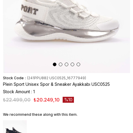
Stock Code
(241PPU882 USC0525_16777949)
Plein Sport Unisex Spor & Sneaker Ayakkabı USC0525
Stock Amount
:
1
₺22.499,00
₺20.249,10
10
We recommend these along with this item.