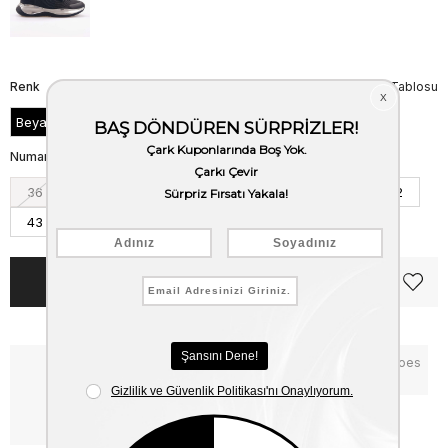
Renk
Beden Tablosu
Beyaz
Numara
36
37
38
39
40
41
42
43
44
45
Notify me when the price goes
Critical Stock
down
Free Shipping