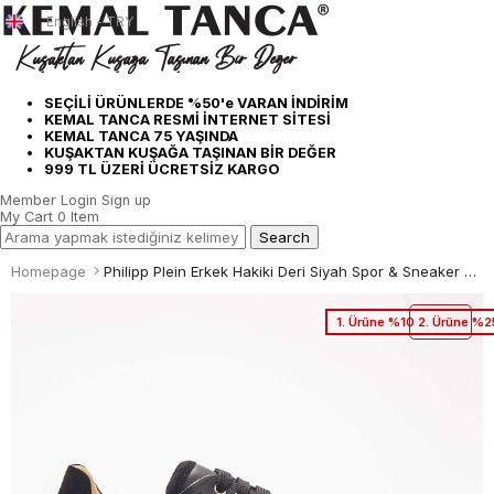
English - TRY
SEÇİLİ ÜRÜNLERDE %50'e VARAN İNDİRİM
KEMAL TANCA RESMİ İNTERNET SİTESİ
KEMAL TANCA 75 YAŞINDA
KUŞAKTAN KUŞAĞA TAŞINAN BİR DEĞER
999 TL ÜZERİ ÜCRETSİZ KARGO
Member Login
Sign up
My Cart
0
Item
Homepage
Philipp Plein Erkek Hakiki Deri Siyah Spor & Sneaker Ayakkabı
1. Ürüne %10 2. Ürüne %2