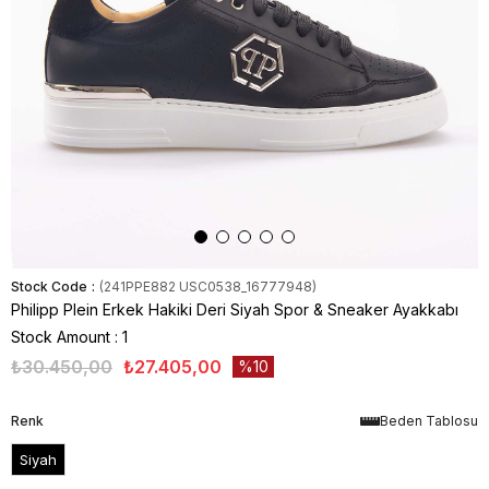
Stock Code
(241PPE882 USC0538_16777948)
Philipp Plein Erkek Hakiki Deri Siyah Spor & Sneaker Ayakkabı
Stock Amount
:
1
₺30.450,00
₺27.405,00
10
Renk
Beden Tablosu
Siyah