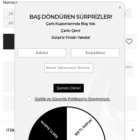
Numara
39
40
41
42
43
44
45
46
Notify me when the price goes
Critical Stock
down
Free Shipping
WhatsApp’tan Bilgi Al
ITEM FEATURES