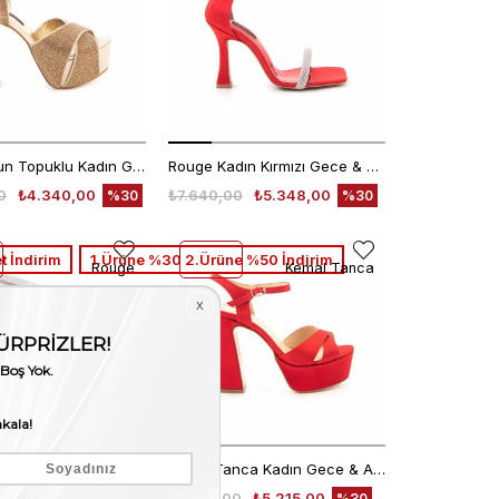
Rouge Uzun Topuklu Kadın Gece & Abiye Ayakkabı 575
Rouge Kadın Kırmızı Gece & Abiye Ayakkabı
0
₺4.340,00
₺7.640,00
₺5.348,00
%30
%30
t İndirim
1.Ürüne %30 2.Ürüne %50 İndirim
Rouge
Kemal Tanca
Rouge Kadın Beyaz Gece & Abiye Ayakkabı
Kemal Tanca Kadın Gece & Abiye Ayakkabı 360
0
₺5.348,00
₺7.450,00
₺5.215,00
%30
%30