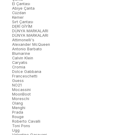
El Çantası
Abiye Çanta
Cüzdan
Kemer
Sırt Çantası
DERİ GİYİM
DÜNYA MARKALARI
DÜNYA MARKALARI
Attimonelli's
Alexander McQueen
Antonio Barbato
Blumarine
Calvin Klein
Caryatis
Cromia
Dolce Gabbana
Franceschetti
Guess
NO21
Mocassini
MoonBoot
Moreschi
Olang
Menghi
Prada
Rouge
Roberto Cavalli
Toni Pons
Ugg
Valentino Garavani