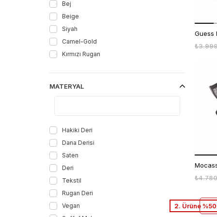
Bej
Beige
Siyah
Camel-Gold
₺3.99
Kırmızı Rugan
Bej Saten
Sax Saten
MATERYAL
Siyah Rugan
Ecru
Stone
Turquoise
Hakiki Deri
Yeşil
Dana Derisi
Camel
Saten
Beyaz
Deri
₺4.780
Mor Saten
Tekstil
Sarı
Rugan Deri
Mavi
Vegan
2. Ürüne %50 