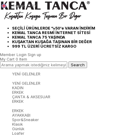
English - TRY
SEÇİLİ ÜRÜNLERDE %50'e VARAN İNDİRİM
KEMAL TANCA RESMİ İNTERNET SİTESİ
KEMAL TANCA 75 YAŞINDA
KUŞAKTAN KUŞAĞA TAŞINAN BİR DEĞER
999 TL ÜZERİ ÜCRETSİZ KARGO
Member Login
Sign up
My Cart
0
Item
YENİ GELENLER
YENİ GELENLER
KADIN
ERKEK
ÇANTA & AKSESUAR
ERKEK
ERKEK
AYAKKABI
Spor&Sneaker
Klasik
Günlük
Loafer