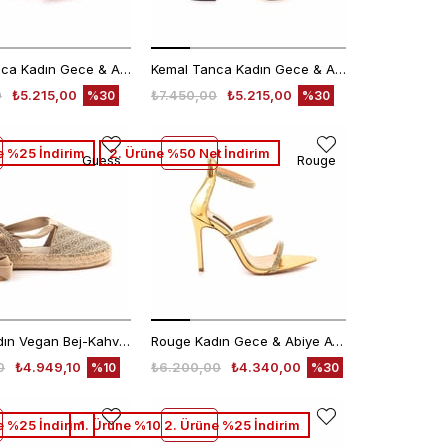
Kemal Tanca Kadın Gece & Abiye Ayakkabı 360
Kemal Tanca Kadın Gece & Abiye Ayakkabı 360
0
₺5.215,00
₺7.450,00
₺5.215,00
%30
%30
e %25 İndirim
2. Ürüne %50 Net İndirim
Guess
Rouge
Guess Kadın Vegan Bej-Kahverengi Günlük Ayakkabı
Rouge Kadın Gece & Abiye Ayakkabı 985
0
₺4.949,10
₺6.200,00
₺4.340,00
%10
%30
e %25 İndirim
1. Ürüne %10 2. Ürüne %25 İndirim