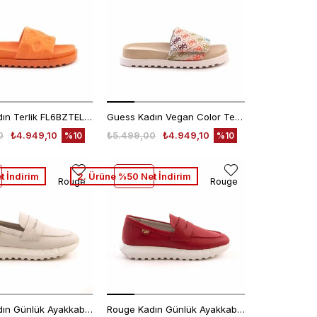
Guess Kadın Terlik FL6BZTELE19
Guess Kadın Vegan Color Terlik Ayakkabı
0
₺4.949,10
₺5.499,00
₺4.949,10
%10
%10
t İndirim
2. Ürüne %50 Net İndirim
Rouge
Rouge
Rouge Kadın Günlük Ayakkabı 0293
Rouge Kadın Günlük Ayakkabı 0293