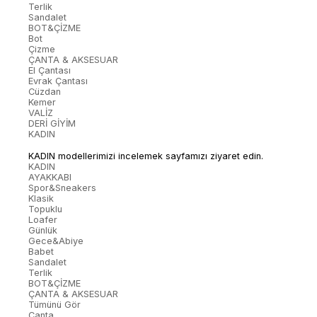
Terlik
Sandalet
BOT&ÇİZME
Bot
Çizme
ÇANTA & AKSESUAR
El Çantası
Evrak Çantası
Cüzdan
Kemer
VALİZ
DERİ GİYİM
KADIN
KADIN modellerimizi incelemek sayfamızı ziyaret edin.
KADIN
AYAKKABI
Spor&Sneakers
Klasik
Topuklu
Loafer
Günlük
Gece&Abiye
Babet
Sandalet
Terlik
BOT&ÇİZME
ÇANTA & AKSESUAR
Tümünü Gör
Çanta