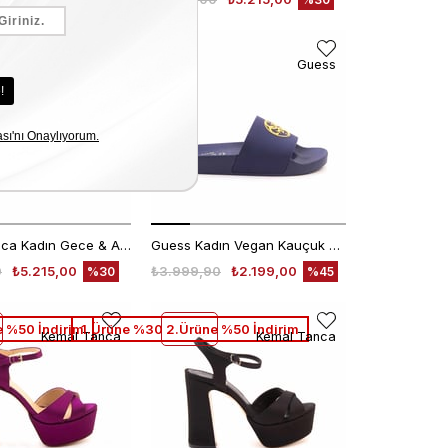
 %50 İndirim
Kemal Tanca
Guess
Kemal Tanca Kadın Gece & Abiye Ayakkabı 360
Guess Kadın Vegan Kauçuk Taban Mavi Terlik Terlik
0
₺5.215,00
₺3.999,90
₺2.199,00
%30
%45
 %50 İndirim
1.Ürüne %30 2.Ürüne %50 İndirim
Kemal Tanca
Kemal Tanca