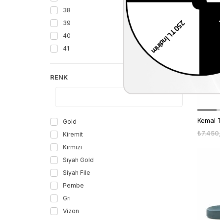
38
39
1.Ürüne %30 2.Ür
40
41
RENK
Gold
₺7.450
Kiremit
Kırmızı
Sıyah Gold
Siyah File
Pembe
Gri
Vizon