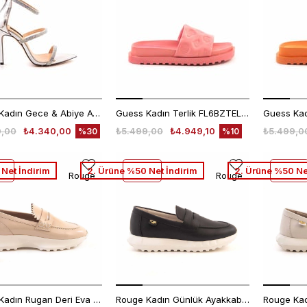
Rouge Kadın Gece & Abiye Ayakkabı 985
Guess Kadın Terlik FL6BZTELE19
0,00
₺4.340,00
₺5.499,00
₺4.949,10
₺5.499,0
%30
%10
Net İndirim
2. Ürüne %50 Net İndirim
2. Ürüne %50 Ne
Rouge
Rouge
Rouge Kadın Rugan Deri Eva Taban Bej Parlak Günlük Ayakkabı
Rouge Kadın Günlük Ayakkabı 0293