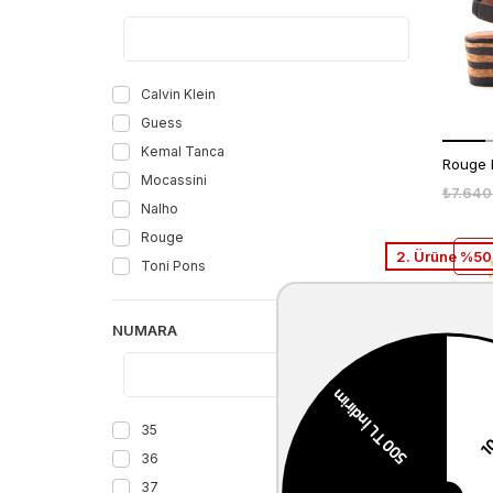
Calvin Klein
Guess
Kemal Tanca
Mocassini
₺7.640
Nalho
Rouge
2. Ürüne %50 
Toni Pons
NUMARA
35
36
37
₺7.640