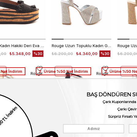
Rouge Kadın Hakiki Deri Eva Taban Siyah Sandalet
Rouge Uzun Topuklu Kadın Gece & Abiye Ayakkabı 575
,00
₺5.348,00
₺6.200,00
₺4.340,00
₺6.200,0
%30
%30
Net İndirim
2. Ürüne %50 Net İndirim
2. Ürüne %50 Ne
Rouge
Rouge
Rouge Kadın Bal Rengi Gece & Abiye Ayakkabı
Rouge Kadın Siyah Gece & Abiye Ayakkabı
,00
₺5.348,00
₺7.640,00
₺5.348,00
₺7.640,0
%30
%30