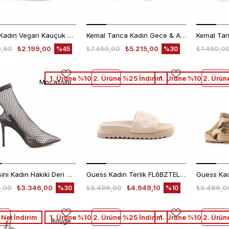
Guess Kadın Vegan Kauçuk Taban yeşil Terlik Terlik
Kemal Tanca Kadın Gece & Abiye Ayakkabı 360
9,90
₺2.199,00
₺7.450,00
₺5.215,00
₺7.450,0
%45
%30
1. Ürüne %10 2. Ürüne %25 İndirim
1. Ürüne %10 2. Ürün
Mocassini
Mocassini Kadın Hakiki Deri Microlight Taban Siyah Günlük Bot
Guess Kadın Terlik FL6BZTELE19
,00
₺3.346,00
₺5.499,00
₺4.949,10
₺5.499,0
%30
%10
Net İndirim
1. Ürüne %10 2. Ürüne %25 İndirim
1. Ürüne %10 2. Ürün
Rouge