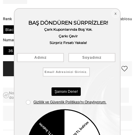
Renk
Beden Tablosu
Black
Numara
36
37
38
39
40
41
Notify me when the price goes
Free Shipping
down
WhatsApp’tan Bilgi Al