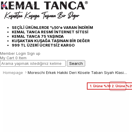
English - TRY
SEÇİLİ ÜRÜNLERDE %50'e VARAN İNDİRİM
KEMAL TANCA RESMİ İNTERNET SİTESİ
KEMAL TANCA 75 YAŞINDA
KUŞAKTAN KUŞAĞA TAŞINAN BİR DEĞER
999 TL ÜZERİ ÜCRETSİZ KARGO
Member Login
Sign up
My Cart
0
Item
Homepage
Moreschi Erkek Hakiki Deri Kösele Taban Siyah Klasik Ayakkabı
1. Ürüne %10 2. Ürüne %2