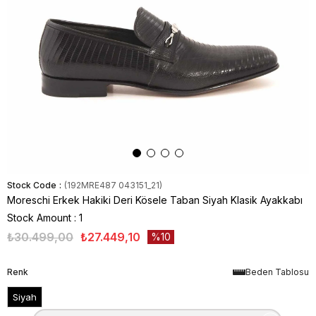
Stock Code
(192MRE487 043151_21)
Moreschi Erkek Hakiki Deri Kösele Taban Siyah Klasik Ayakkabı
Stock Amount
:
1
₺30.499,00
₺27.449,10
10
Renk
Beden Tablosu
Siyah