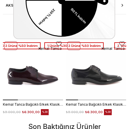
AKSESUAR ONARIMI
Similar Items
30 2.Ürüne %50 İndirim
1.Ürüne %30 2.Ürüne %50 İndirim
2. Ürün
Kemal Tanca
Kemal Tanca
Kemal Tanca Bağcıklı Erkek Klasik Ayakkabı 700
Kemal Tanca Bağcıklı Erkek Klasik Ayakkabı 700
₺9.000,00
₺6.300,00
₺9.000,00
₺6.300,00
%30
%30
Son Baktığınız Ürünler