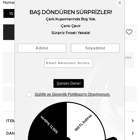
Numara
10
5
6
7
8
9
Notify me when the price goes
Critical Stock
down
Free Shipping
WhatsApp’tan Bilgi Al
ITEM FEATURES
DANIŞMA HATTI