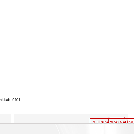
yakkabı 9101
2. Ürüne %50 Net İnd