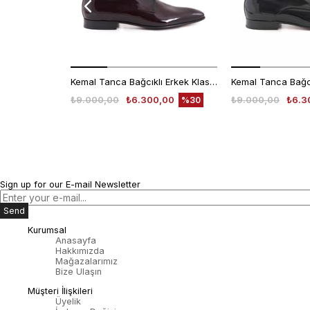
Kemal Tanca Bağcıklı Erkek Klasik Ayakkabı 700
₺9.000,00
₺6.300,00
₺9.000,00
₺6.3
%30
Sign up for our E-mail Newsletter
Send
Kurumsal
Anasayfa
Hakkımızda
Mağazalarımız
Bize Ulaşın
Müşteri İlişkileri
Üyelik