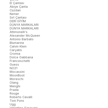
El Çantası
Abiye Çanta
Cüzdan
Kemer
Sırt Çantası
DERİ GİYİM
DÜNYA MARKALARI
DÜNYA MARKALARI
Attimonelli's
Alexander McQueen
Antonio Barbato
Blumarine
Calvin Klein
Caryatis
Cromia
Dolce Gabbana
Franceschetti
Guess
NO21
Mocassini
MoonBoot
Moreschi
Olang
Menghi
Prada
Rouge
Roberto Cavalli
Toni Pons
Ugg
Valentino Garavani