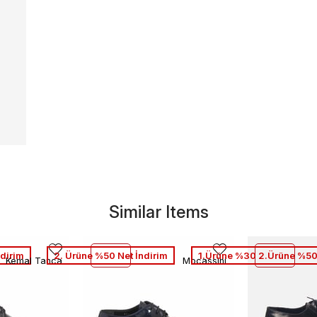
Similar Items
dirim
2. Ürüne %50 Net İndirim
1.Ürüne %30 2.Ürüne %50
Kemal Tanca
Mocassini