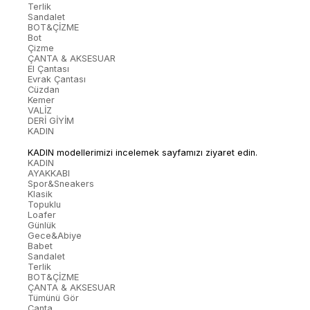
Terlik
Sandalet
BOT&ÇİZME
Bot
Çizme
ÇANTA & AKSESUAR
El Çantası
Evrak Çantası
Cüzdan
Kemer
VALİZ
DERİ GİYİM
KADIN
KADIN modellerimizi incelemek sayfamızı ziyaret edin.
KADIN
AYAKKABI
Spor&Sneakers
Klasik
Topuklu
Loafer
Günlük
Gece&Abiye
Babet
Sandalet
Terlik
BOT&ÇİZME
ÇANTA & AKSESUAR
Tümünü Gör
Çanta