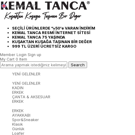
English - TRY
SEÇİLİ ÜRÜNLERDE %50'e VARAN İNDİRİM
KEMAL TANCA RESMİ İNTERNET SİTESİ
KEMAL TANCA 75 YAŞINDA
KUŞAKTAN KUŞAĞA TAŞINAN BİR DEĞER
999 TL ÜZERİ ÜCRETSİZ KARGO
Member Login
Sign up
My Cart
0
Item
YENİ GELENLER
YENİ GELENLER
KADIN
ERKEK
ÇANTA & AKSESUAR
ERKEK
ERKEK
AYAKKABI
Spor&Sneaker
Klasik
Günlük
Loafer