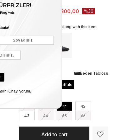
Stock Amount
:
1
₺19.000,00
₺13.300,00
30
We recommend these along with this item.
Renk
Beden Tablosu
Bordo Geyik-Bordo Buffalo
Numara
39
40
41
42
43
44
45
46