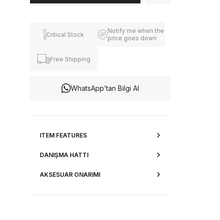
Notify me when the
Critical Stock
price goes down
Free Shipping
WhatsApp’tan Bilgi Al
ITEM FEATURES
DANIŞMA HATTI
AKSESUAR ONARIMI