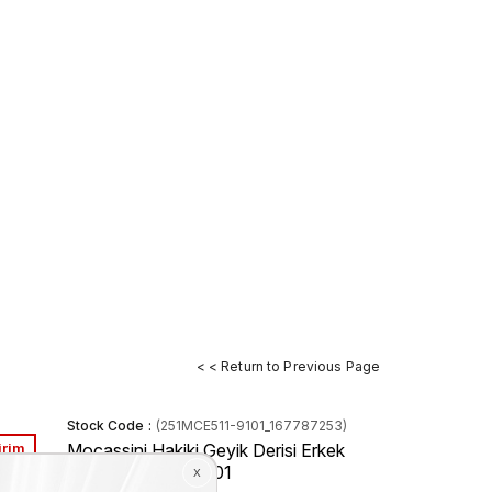
< < Return to Previous Page
Stock Code
(251MCE511-9101_167787253)
irim
Mocassini Hakiki Geyik Derisi Erkek
Klasik Ayakkabı 9101