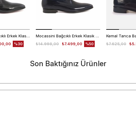
Kemal Tanca Bağcıklı Erkek Klasik Ayakkabı 700
Mocassini Bağcıklı Erkek Klasik Ayakkabı 4625
00,00
₺14.998,00
₺7.499,00
₺7.625,00
₺5.
%30
%50
Son Baktığınız Ürünler