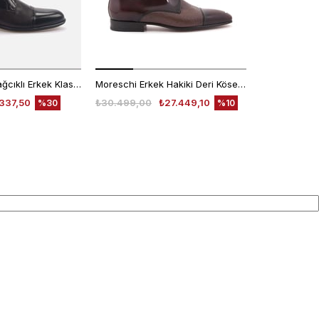
Kemal Tanca Bağcıklı Erkek Klasik Ayakkabı 7453
Moreschi Erkek Hakiki Deri Kösele Taban Kahverengi Klasik Ayakkabı
337,50
₺30.499,00
₺27.449,10
₺30.499,00
%30
%10