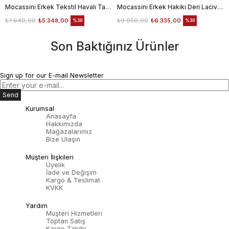
Mocassini Erkek Tekstil Havalı Taban Beyaz Spor & Sneaker Ayakkabı
Mocassini Erkek Hakiki Deri Lacivert Spor & Sneaker Ayakkabı
₺7.640,00
₺5.348,00
₺9.050,00
₺6.335,00
%30
%30
Son Baktığınız Ürünler
Sign up for our E-mail Newsletter
Send
Kurumsal
Anasayfa
Hakkımızda
Mağazalarımız
Bize Ulaşın
Müşteri İlişkileri
Üyelik
İade ve Değişim
Kargo & Teslimat
KVKK
Yardım
Müşteri Hizmetleri
Toptan Satış
Kargo Takibi