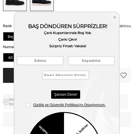
Renk
Beden Tablosu
Bej
Numara
40
41
42
43
44
45
Notify me when the price goes
Free Shipping
down
WhatsApp’tan Bilgi Al