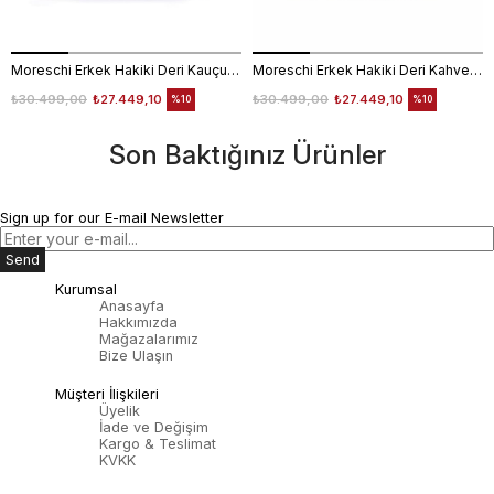
Moreschi Erkek Hakiki Deri Kauçuk Taban Kahverengi Loafer Konforlu Ayakkabı
Moreschi Erkek Hakiki Deri Kahverengi Loafer Konforlu Ayakkabı
₺30.499,00
₺27.449,10
₺30.499,00
₺27.449,10
%10
%10
Son Baktığınız Ürünler
Sign up for our E-mail Newsletter
Send
Kurumsal
Anasayfa
Hakkımızda
Mağazalarımız
Bize Ulaşın
Müşteri İlişkileri
Üyelik
İade ve Değişim
Kargo & Teslimat
KVKK