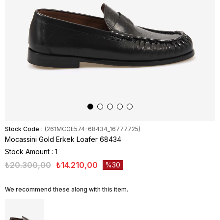
Stock Code
(261MCGE574-68434_16777725)
Mocassini Gold Erkek Loafer 68434
Stock Amount
:
1
₺20.300,00
₺14.210,00
30
We recommend these along with this item.