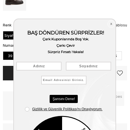
Renk
Beden Tablosu
Siyah Buffalo
Numara
39
40
41
42
43
44
45
Notify me when the price goes
Critical Stock
down
Free Shipping