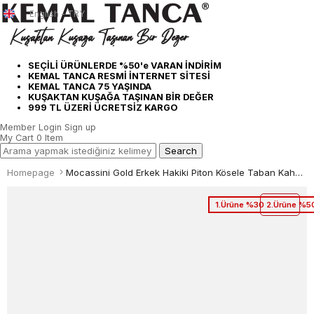
English - TRY
SEÇİLİ ÜRÜNLERDE %50'e VARAN İNDİRİM
KEMAL TANCA RESMİ İNTERNET SİTESİ
KEMAL TANCA 75 YAŞINDA
KUŞAKTAN KUŞAĞA TAŞINAN BİR DEĞER
999 TL ÜZERİ ÜCRETSİZ KARGO
Member Login
Sign up
My Cart
0
Item
Homepage
Mocassini Gold Erkek Hakiki Piton Kösele Taban Kahverengi Klasik Ayakkabı
1.Ürüne %30 2.Ürüne %50