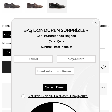
Renk
Beden Tablosu
Kahve Piton
Numara
39
40
41
42
43
44
45
Notify me when the price goes
Critical Stock
down
Free Shipping