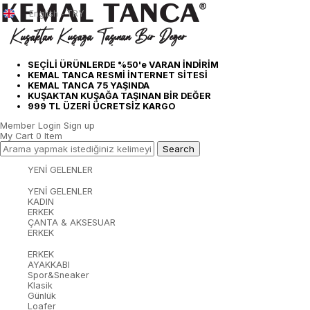
English - TRY
SEÇİLİ ÜRÜNLERDE %50'e VARAN İNDİRİM
KEMAL TANCA RESMİ İNTERNET SİTESİ
KEMAL TANCA 75 YAŞINDA
KUŞAKTAN KUŞAĞA TAŞINAN BİR DEĞER
999 TL ÜZERİ ÜCRETSİZ KARGO
Member Login
Sign up
My Cart
0
Item
YENİ GELENLER
YENİ GELENLER
KADIN
ERKEK
ÇANTA & AKSESUAR
ERKEK
ERKEK
AYAKKABI
Spor&Sneaker
Klasik
Günlük
Loafer