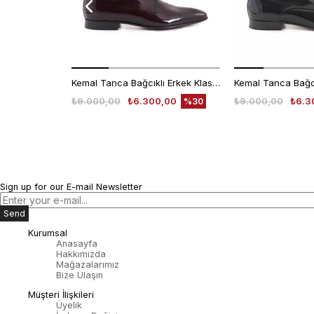
Kemal Tanca Bağcıklı Erkek Klasik Ayakkabı 700
₺9.000,00
₺6.300,00
₺9.000,00
₺6.3
%30
Sign up for our E-mail Newsletter
Send
Kurumsal
Anasayfa
Hakkımızda
Mağazalarımız
Bize Ulaşın
Müşteri İlişkileri
Üyelik