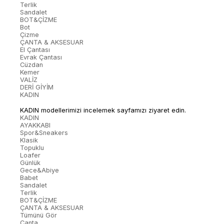
Terlik
Sandalet
BOT&ÇİZME
Bot
Çizme
ÇANTA & AKSESUAR
El Çantası
Evrak Çantası
Cüzdan
Kemer
VALİZ
DERİ GİYİM
KADIN
KADIN modellerimizi incelemek sayfamızı ziyaret edin.
KADIN
AYAKKABI
Spor&Sneakers
Klasik
Topuklu
Loafer
Günlük
Gece&Abiye
Babet
Sandalet
Terlik
BOT&ÇİZME
ÇANTA & AKSESUAR
Tümünü Gör
Çanta