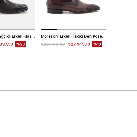
Kemal Tanca Bağcıklı Erkek Klasik Ayakkabı 7453
Moreschi Erkek Hakiki Deri Kösele Taban Kahverengi Klasik Ayakkabı
337,50
₺30.499,00
₺27.449,10
₺30.499,00
%30
%10