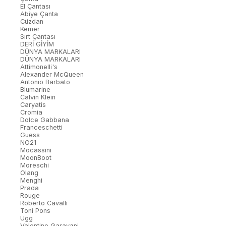
El Çantası
Abiye Çanta
Cüzdan
Kemer
Sırt Çantası
DERİ GİYİM
DÜNYA MARKALARI
DÜNYA MARKALARI
Attimonelli's
Alexander McQueen
Antonio Barbato
Blumarine
Calvin Klein
Caryatis
Cromia
Dolce Gabbana
Franceschetti
Guess
NO21
Mocassini
MoonBoot
Moreschi
Olang
Menghi
Prada
Rouge
Roberto Cavalli
Toni Pons
Ugg
Valentino Garavani