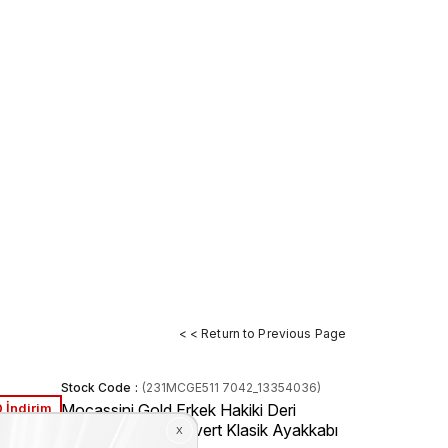
< < Return to Previous Page
Stock Code
(231MCGE511 7042_13354036)
 İndirim
Mocassini Gold Erkek Hakiki Deri
Kösele Taban Lacivert Klasik Ayakkabı