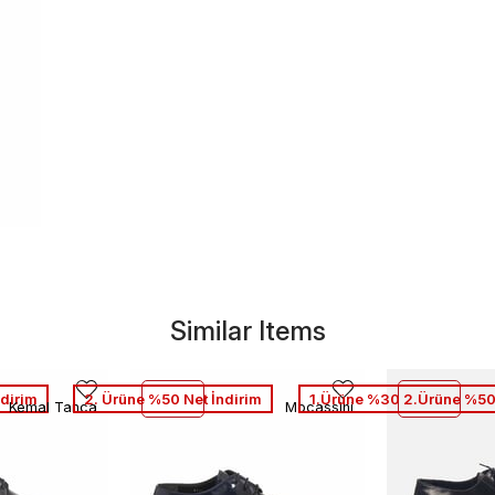
Similar Items
dirim
2. Ürüne %50 Net İndirim
1.Ürüne %30 2.Ürüne %50
Kemal Tanca
Mocassini