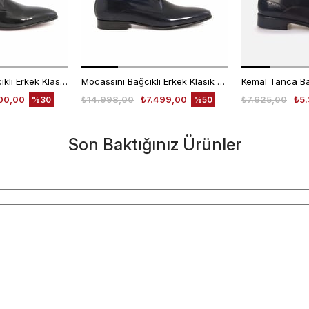
Kemal Tanca Bağcıklı Erkek Klasik Ayakkabı 700
Mocassini Bağcıklı Erkek Klasik Ayakkabı 4625
00,00
₺14.998,00
₺7.499,00
₺7.625,00
₺5.
%30
%50
Son Baktığınız Ürünler