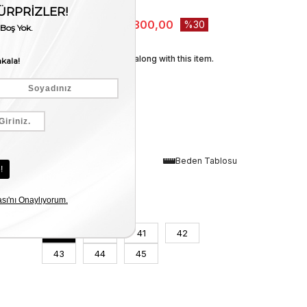
Stock Amount
:
1
₺19.000,00
₺13.300,00
30
We recommend these along with this item.
Renk
Beden Tablosu
Lacivert
Numara
39
40
41
42
43
44
45