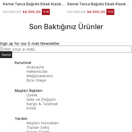
Kemal Tanca Bağcıklı Erkek Klasik Ayakkabı 700
Kemal Tanca Bağcıklı Erkek Klasik Ayakkabı 700
₺9.000,00
₺6.300,00
₺9.000,00
₺6.300,00
%30
%30
Son Baktığınız Ürünler
Sign up for our E-mail Newsletter
Send
Kurumsal
Anasayfa
Hakkımızda
Mağazalarımız
Bize Ulaşın
Müşteri İlişkileri
Üyelik
İade ve Değişim
Kargo & Teslimat
KVKK
Yardım
Müşteri Hizmetleri
Toptan Satış
Kargo Takibi