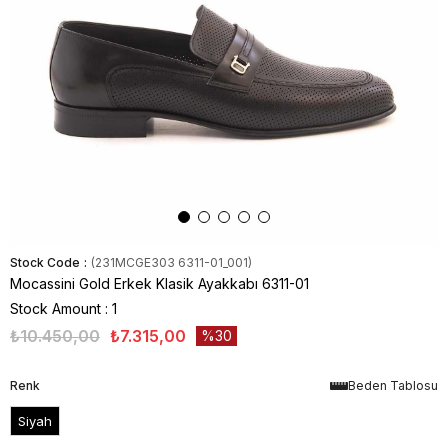
Stock Code
(231MCGE303 6311-01_001)
Mocassini Gold Erkek Klasik Ayakkabı 6311-01
Stock Amount
:
1
₺10.450,00
₺7.315,00
30
Renk
Beden Tablosu
Siyah