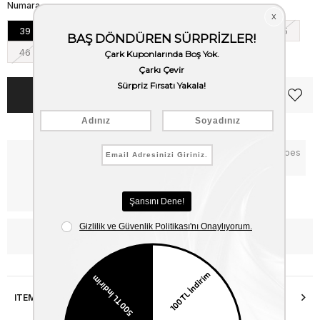
Numara
39
40
41
42
43
44
45
46
Notify me when the price goes
Critical Stock
down
Free Shipping
WhatsApp’tan Bilgi Al
ITEM FEATURES