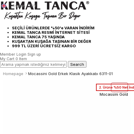
English - TRY
SEÇİLİ ÜRÜNLERDE %50'e VARAN İNDİRİM
KEMAL TANCA RESMİ İNTERNET SİTESİ
KEMAL TANCA 75 YAŞINDA
KUŞAKTAN KUŞAĞA TAŞINAN BİR DEĞER
999 TL ÜZERİ ÜCRETSİZ KARGO
Member Login
Sign up
My Cart
0
Item
Homepage
Mocassini Gold Erkek Klasik Ayakkabı 6311-01
2. Ürüne %50 Net İnd
Mocassini Gold