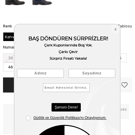
Renk
Beden Tablosu
Kahve
Numara
39
40
41
42
43
44
45
46
Notify me when the price goes
Critical Stock
down
Free Shipping