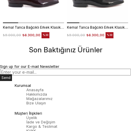
Kemal Tanca Bağcıklı Erkek Klasik Ayakkabı 700
Kemal Tanca Bağcıklı Erkek Klasik Ayakkabı 700
₺9.000,00
₺6.300,00
₺9.000,00
₺6.300,00
%30
%30
Son Baktığınız Ürünler
Sign up for our E-mail Newsletter
Send
Kurumsal
Anasayfa
Hakkımızda
Mağazalarımız
Bize Ulaşın
Müşteri İlişkileri
Üyelik
İade ve Değişim
Kargo & Teslimat
KVKK