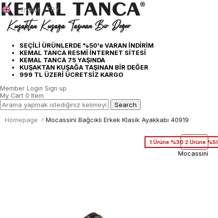
English - TRY
SEÇİLİ ÜRÜNLERDE %50'e VARAN İNDİRİM
KEMAL TANCA RESMİ İNTERNET SİTESİ
KEMAL TANCA 75 YAŞINDA
KUŞAKTAN KUŞAĞA TAŞINAN BİR DEĞER
999 TL ÜZERİ ÜCRETSİZ KARGO
Member Login
Sign up
My Cart
0
Item
Homepage
Mocassini Bağcıklı Erkek Klasik Ayakkabı 40919
1.Ürüne %30 2.Ürüne %50
Mocassini