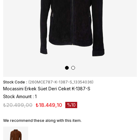
Stock Code
(260MCE787-K-1387-S_13354036)
Mocassini Erkek Süet Deri Ceket K-1387-S
Stock Amount
:
1
₺20.499,00
₺18.449,10
10
We recommend these along with this item.