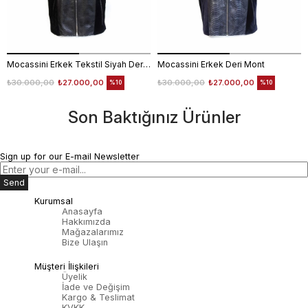
Mocassini Erkek Tekstil Siyah Deri Mont
Mocassini Erkek Deri Mont
₺30.000,00
₺27.000,00
₺30.000,00
₺27.000,00
%10
%10
Son Baktığınız Ürünler
Sign up for our E-mail Newsletter
Send
Kurumsal
Anasayfa
Hakkımızda
Mağazalarımız
Bize Ulaşın
Müşteri İlişkileri
Üyelik
İade ve Değişim
Kargo & Teslimat
KVKK