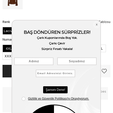
Renk
Beden Tablosu
Lacivert
Numara
4XL
5XL
6XL
L
M
XL
XXL
XXXL
Notify me when the price goes
Critical Stock
down
Free Shipping