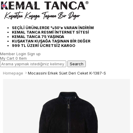
English - TRY
SEÇİLİ ÜRÜNLERDE %50'e VARAN İNDİRİM
KEMAL TANCA RESMİ İNTERNET SİTESİ
KEMAL TANCA 75 YAŞINDA
KUŞAKTAN KUŞAĞA TAŞINAN BİR DEĞER
999 TL ÜZERİ ÜCRETSİZ KARGO
Member Login
Sign up
My Cart
0
Item
Homepage
Mocassini Erkek Süet Deri Ceket K-1387-S