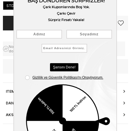
STD
Notify me when the price goes
Free Shipping
down
WhatsApp’tan Bilgi Al
ITEM FEATURES
DANIŞMA HATTI
AKSESUAR ONARIMI