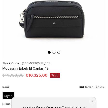
Stock Code
(240MCE915 18_001)
Mocassini Erkek El Çantası 18
₺14.750,00
₺10.325,00
30
Renk
Beden Tablosu
Siyah
Numara