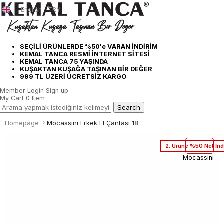
English - TRY
SEÇİLİ ÜRÜNLERDE %50'e VARAN İNDİRİM
KEMAL TANCA RESMİ İNTERNET SİTESİ
KEMAL TANCA 75 YAŞINDA
KUŞAKTAN KUŞAĞA TAŞINAN BİR DEĞER
999 TL ÜZERİ ÜCRETSİZ KARGO
Member Login
Sign up
My Cart
0
Item
Homepage
Mocassini Erkek El Çantası 18
2. Ürüne %50 Net İnd
Mocassini