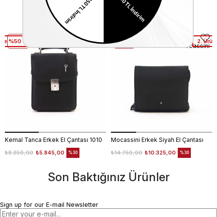
Similar Items
üne %50 Net İndirim
2. Ürüne %50 Net İndirim
2. Ürün
Kemal Tanca
Mocassini
Kemal Tanca Erkek El Çantası 1010
Mocassini Erkek Siyah El Çantası
₺8.350,00
₺5.845,00
₺14.750,00
₺10.325,00
%30
%30
Son Baktığınız Ürünler
Sign up for our E-mail Newsletter