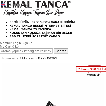
English - TRY
SEÇİLİ ÜRÜNLERDE %50'e VARAN İNDİRİM
KEMAL TANCA RESMİ İNTERNET SİTESİ
KEMAL TANCA 75 YAŞINDA
KUŞAKTAN KUŞAĞA TAŞINAN BİR DEĞER
999 TL ÜZERİ ÜCRETSİZ KARGO
Member Login
Sign up
My Cart
0
Item
Homepage
Mocassini Erkek D6293
2. Ürüne %50 Net İnd
Mocassini