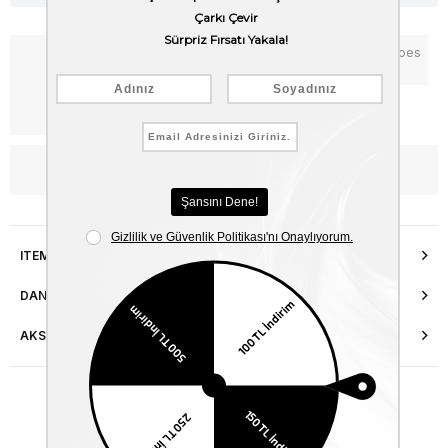
Notify me when the price goes
Add to Favorites
down
Free Shipping
WhatsApp’tan Bilgi Al
ITEM FEATURES
DANIŞMA HATTI
AKSESUAR ONARIMI
Similar Items