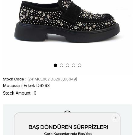
Stock Code
(241MCE002 D6293_66049)
Mocassini Erkek D6293
Stock Amount
:
0
Item is out of stock.