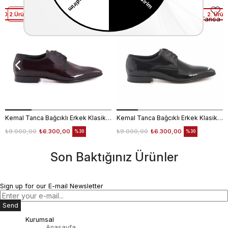
30 2.Ürüne %50 İndirim
1.Ürüne %30 2.Ürüne %50 İndirim
2. Ürün
Kemal Tanca
Kemal Tanca
Kemal Tanca Bağcıklı Erkek Klasik Ayakkabı 700
Kemal Tanca Bağcıklı Erkek Klasik Ayakkabı 700
₺9.000,00
₺6.300,00
₺9.000,00
₺6.300,00
%30
%30
Son Baktığınız Ürünler
Sign up for our E-mail Newsletter
Send
Kurumsal
Anasayfa