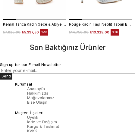
Kemal Tanca Kadın Gece & Abiye Ayakkabı 4360
Rouge Kadın Taşlı Neolit Taban Beyaz Süet Gece & Abiye Ayakkabı
₺7.625,00
₺5.337,50
₺14.750,00
₺10.325,00
%30
%30
Son Baktığınız Ürünler
Sign up for our E-mail Newsletter
Send
Kurumsal
Anasayfa
Hakkımızda
Mağazalarımız
Bize Ulaşın
Müşteri İlişkileri
Üyelik
İade ve Değişim
Kargo & Teslimat
KVKK