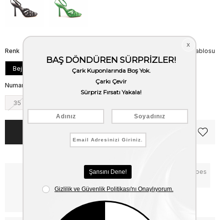
Renk
Beden Tablosu
Bej
Numara
35
36
37
38
39
40
Notify me when the price goes
Critical Stock
down
Free Shipping