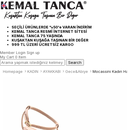
English - TRY
SEÇİLİ ÜRÜNLERDE %50'e VARAN İNDİRİM
KEMAL TANCA RESMİ İNTERNET SİTESİ
KEMAL TANCA 75 YAŞINDA
KUŞAKTAN KUŞAĞA TAŞINAN BİR DEĞER
999 TL ÜZERİ ÜCRETSİZ KARGO
Member Login
Sign up
My Cart
0
Item
Homepage
KADIN
AYAKKABI
Gece&Abiye