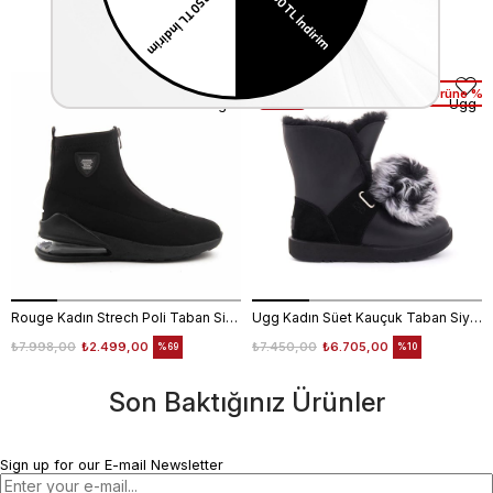
Similar Items
1. Ürüne %10 2. Ürüne %25 İndirim
1. Ürüne %1
Rouge
Ugg
Rouge Kadın Strech Poli Taban Siyah Günlük Bot
Ugg Kadın Süet Kauçuk Taban Siyah Günlük Bot
₺7.998,00
₺2.499,00
₺7.450,00
₺6.705,00
%69
%10
Son Baktığınız Ürünler
Sign up for our E-mail Newsletter