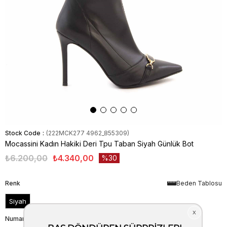
Stock Code
(222MCK277 4962_855309)
Mocassini Kadın Hakiki Deri Tpu Taban Siyah Günlük Bot
₺6.200,00
₺4.340,00
30
Renk
Beden Tablosu
Siyah
Numara