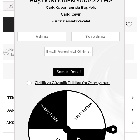
35
36
37
38
39
40
Notify me when the price goes
Free Shipping
down
WhatsApp’tan Bilgi Al
ITEM FEATURES
DANIŞMA HATTI
AKSESUAR ONARIMI