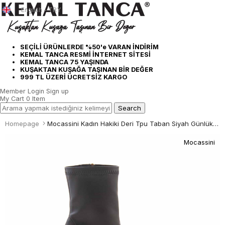
English - TRY
SEÇİLİ ÜRÜNLERDE %50'e VARAN İNDİRİM
KEMAL TANCA RESMİ İNTERNET SİTESİ
KEMAL TANCA 75 YAŞINDA
KUŞAKTAN KUŞAĞA TAŞINAN BİR DEĞER
999 TL ÜZERİ ÜCRETSİZ KARGO
Member Login
Sign up
My Cart
0
Item
Homepage
Mocassini Kadın Hakiki Deri Tpu Taban Siyah Günlük Bot
Mocassini