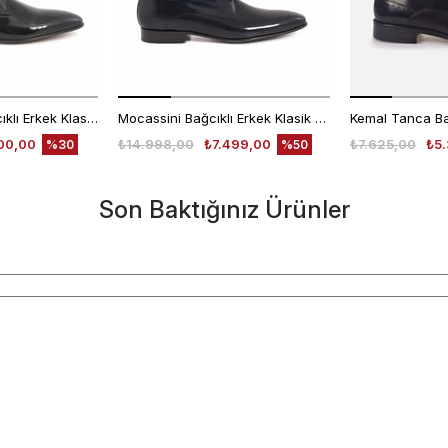
Kemal Tanca Bağcıklı Erkek Klasik Ayakkabı 700
Mocassini Bağcıklı Erkek Klasik Ayakkabı 4625
00,00
₺14.998,00
₺7.499,00
₺7.625,00
₺5.
%30
%50
Son Baktığınız Ürünler