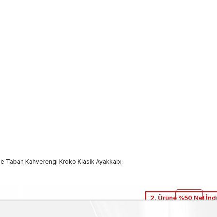
le Taban Kahverengi Kroko Klasik Ayakkabı
2. Ürüne %50 Net İnd
Mocassini