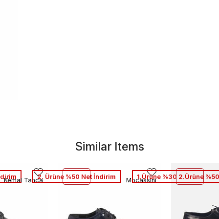
Similar Items
dirim
2. Ürüne %50 Net İndirim
1.Ürüne %30 2.Ürüne %50
Kemal Tanca
Mocassini