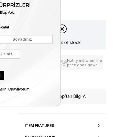
Ayakkabı
Stock Amount
:
0
Item is out of stock.
Notify me when the
Add to Favorites
price goes down
Free Shipping
WhatsApp’tan Bilgi Al
ITEM FEATURES