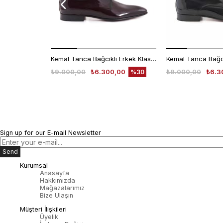
Kemal Tanca Bağcıklı Erkek Klasik Ayakkabı 700
₺9.000,00
₺6.300,00
₺9.000,00
₺6.3
%30
Sign up for our E-mail Newsletter
Send
Kurumsal
Anasayfa
Hakkımızda
Mağazalarımız
Bize Ulaşın
Müşteri İlişkileri
Üyelik