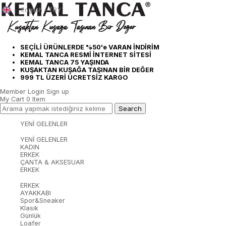
English - TRY
SEÇİLİ ÜRÜNLERDE %50'e VARAN İNDİRİM
KEMAL TANCA RESMİ İNTERNET SİTESİ
KEMAL TANCA 75 YAŞINDA
KUŞAKTAN KUŞAĞA TAŞINAN BİR DEĞER
999 TL ÜZERİ ÜCRETSİZ KARGO
Member Login
Sign up
My Cart
0
Item
YENİ GELENLER
YENİ GELENLER
KADIN
ERKEK
ÇANTA & AKSESUAR
ERKEK
ERKEK
AYAKKABI
Spor&Sneaker
Klasik
Günlük
Loafer