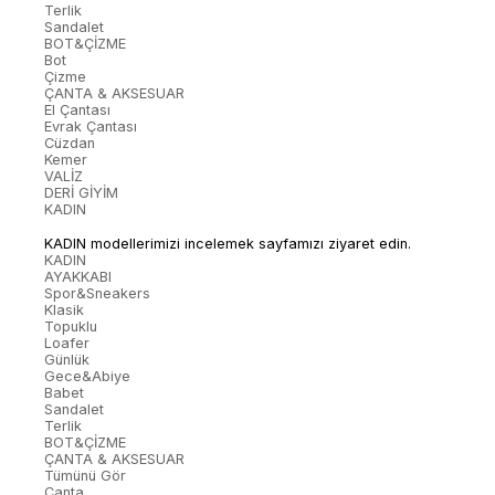
Terlik
Sandalet
BOT&ÇİZME
Bot
Çizme
ÇANTA & AKSESUAR
El Çantası
Evrak Çantası
Cüzdan
Kemer
VALİZ
DERİ GİYİM
KADIN
KADIN modellerimizi incelemek sayfamızı ziyaret edin.
KADIN
AYAKKABI
Spor&Sneakers
Klasik
Topuklu
Loafer
Günlük
Gece&Abiye
Babet
Sandalet
Terlik
BOT&ÇİZME
ÇANTA & AKSESUAR
Tümünü Gör
Çanta