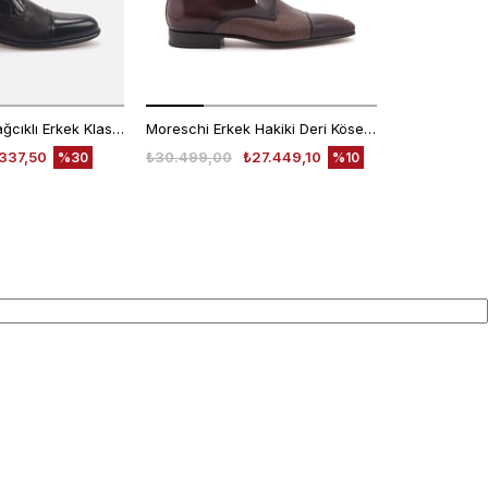
Kemal Tanca Bağcıklı Erkek Klasik Ayakkabı 7453
Moreschi Erkek Hakiki Deri Kösele Taban Kahverengi Klasik Ayakkabı
337,50
₺30.499,00
₺27.449,10
₺30.499,00
%30
%10