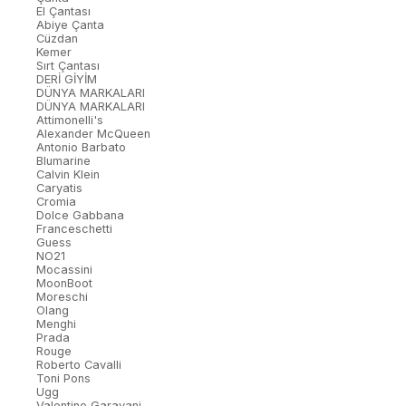
El Çantası
Abiye Çanta
Cüzdan
Kemer
Sırt Çantası
DERİ GİYİM
DÜNYA MARKALARI
DÜNYA MARKALARI
Attimonelli's
Alexander McQueen
Antonio Barbato
Blumarine
Calvin Klein
Caryatis
Cromia
Dolce Gabbana
Franceschetti
Guess
NO21
Mocassini
MoonBoot
Moreschi
Olang
Menghi
Prada
Rouge
Roberto Cavalli
Toni Pons
Ugg
Valentino Garavani