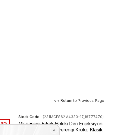
< < Return to Previous Page
Stock Code
(231MCE862 A4330-17_16777470)
irim
Mocassini Erkek Hakiki Deri Enjeksiyon
Kösele Taban Kahverengi Kroko Klasik