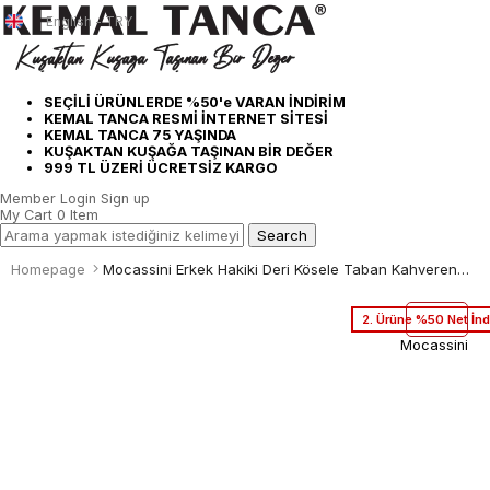
English - TRY
SEÇİLİ ÜRÜNLERDE %50'e VARAN İNDİRİM
KEMAL TANCA RESMİ İNTERNET SİTESİ
KEMAL TANCA 75 YAŞINDA
KUŞAKTAN KUŞAĞA TAŞINAN BİR DEĞER
999 TL ÜZERİ ÜCRETSİZ KARGO
Member Login
Sign up
My Cart
0
Item
Homepage
Mocassini Erkek Hakiki Deri Kösele Taban Kahverengi Klasik Ayakkabı
2. Ürüne %50 Net İnd
Mocassini