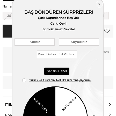
Numara
39
40
41
42
43
44
45
Notify me when the price goes
Critical Stock
down
Free Shipping
WhatsApp’tan Bilgi Al
ITEM FEATURES
DANIŞMA HATTI