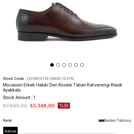
Stock Code
(201MCE139 28895_12376)
Mocassini Erkek Hakiki Deri Kösele Taban Kahverengi Klasik
Ayakkabı
Stock Amount
:
1
₺7.640,00
₺5.348,00
30
Renk
Beden Tablosu
Kahve