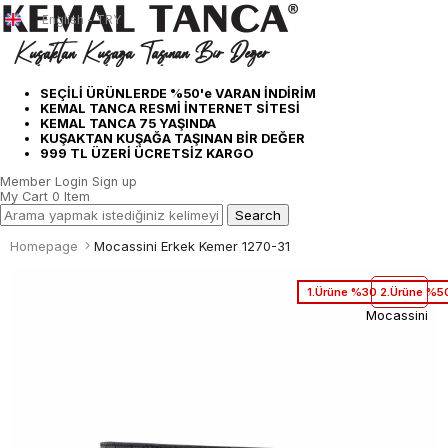
English - TRY
SEÇİLİ ÜRÜNLERDE %50'e VARAN İNDİRİM
KEMAL TANCA RESMİ İNTERNET SİTESİ
KEMAL TANCA 75 YAŞINDA
KUŞAKTAN KUŞAĞA TAŞINAN BİR DEĞER
999 TL ÜZERİ ÜCRETSİZ KARGO
Member Login
Sign up
My Cart
0
Item
Homepage
Mocassini Erkek Kemer 1270-31
1.Ürüne %30 2.Ürüne %50
Mocassini