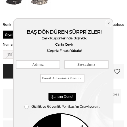
Renk
Beden Tablosu
Siyah
Numara
115
120
125
130
135
Notify me when the price goes
Critical Stock
down
Free Shipping