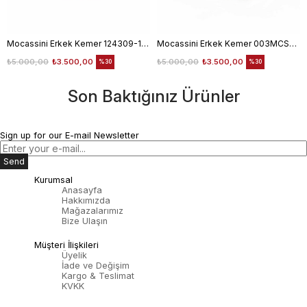
Mocassini Erkek Kemer 124309-100
Mocassini Erkek Kemer 003MCSN B3245
₺5.000,00
₺3.500,00
₺5.000,00
₺3.500,00
%30
%30
Son Baktığınız Ürünler
Sign up for our E-mail Newsletter
Send
Kurumsal
Anasayfa
Hakkımızda
Mağazalarımız
Bize Ulaşın
Müşteri İlişkileri
Üyelik
İade ve Değişim
Kargo & Teslimat
KVKK