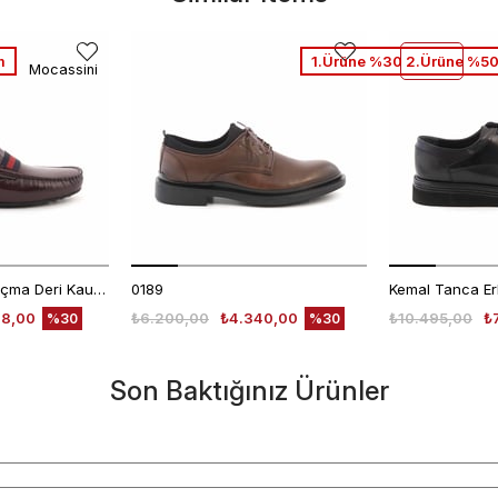
m
1.Ürüne %30 2.Ürüne %50
Mocassini
Mocassini Erkek Açma Deri Kauçuk Taban Bordo Günlük Ayakkabı
0189
48,00
₺6.200,00
₺4.340,00
₺10.495,00
₺
%30
%30
Son Baktığınız Ürünler