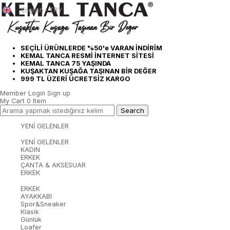
English - TRY
SEÇİLİ ÜRÜNLERDE %50'e VARAN İNDİRİM
KEMAL TANCA RESMİ İNTERNET SİTESİ
KEMAL TANCA 75 YAŞINDA
KUŞAKTAN KUŞAĞA TAŞINAN BİR DEĞER
999 TL ÜZERİ ÜCRETSİZ KARGO
Member Login
Sign up
My Cart
0
Item
YENİ GELENLER
YENİ GELENLER
KADIN
ERKEK
ÇANTA & AKSESUAR
ERKEK
ERKEK
AYAKKABI
Spor&Sneaker
Klasik
Günlük
Loafer