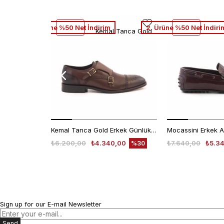
2. Ürüne %50 Net İndirim
2. Ürüne %50 Net İndiri
Kemal Tanca Gold
Kemal Tanca Gold Erkek Günlük Ayakkabı 6612-152
₺6.200,00
₺4.340,00
₺7.640,00
₺5.3
%30
Sign up for our E-mail Newsletter
Send