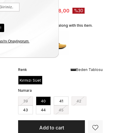
Stock Amount
:
2
₺7.640,00
₺5.348,00
30
We recommend these along with this item.
Renk
Beden Tablosu
Kırmızı Süet
Numara
39
40
41
42
43
44
45