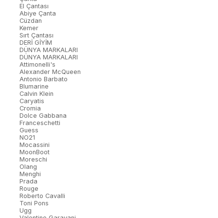
El Çantası
Abiye Çanta
Cüzdan
Kemer
Sırt Çantası
DERİ GİYİM
DÜNYA MARKALARI
DÜNYA MARKALARI
Attimonelli's
Alexander McQueen
Antonio Barbato
Blumarine
Calvin Klein
Caryatis
Cromia
Dolce Gabbana
Franceschetti
Guess
NO21
Mocassini
MoonBoot
Moreschi
Olang
Menghi
Prada
Rouge
Roberto Cavalli
Toni Pons
Ugg
Valentino Garavani