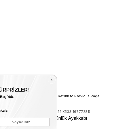
< < Return to Previous Page
Stock Code
(231MCE255 K533_16777281)
irim
Mocassini Erkek Günlük Ayakkabı
K533