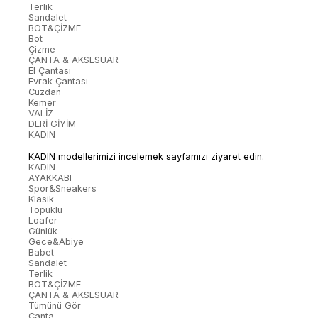
Terlik
Sandalet
BOT&ÇİZME
Bot
Çizme
ÇANTA & AKSESUAR
El Çantası
Evrak Çantası
Cüzdan
Kemer
VALİZ
DERİ GİYİM
KADIN
KADIN modellerimizi incelemek sayfamızı ziyaret edin.
KADIN
AYAKKABI
Spor&Sneakers
Klasik
Topuklu
Loafer
Günlük
Gece&Abiye
Babet
Sandalet
Terlik
BOT&ÇİZME
ÇANTA & AKSESUAR
Tümünü Gör
Çanta