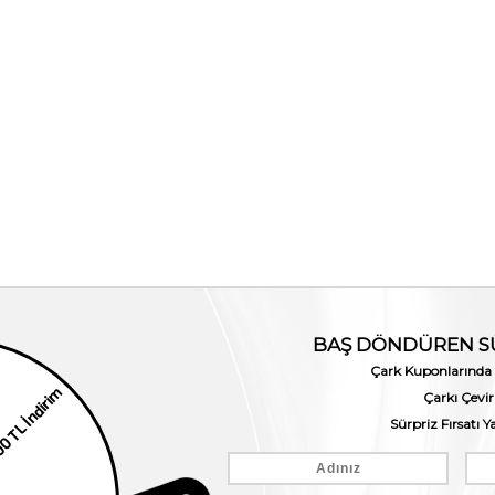
2. Ürüne %50 Net İnd