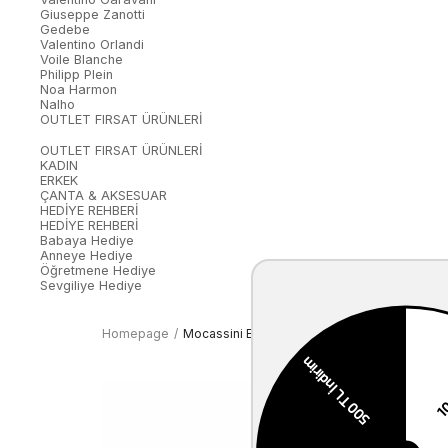
Giuseppe Zanotti
Gedebe
Valentino Orlandi
Voile Blanche
Philipp Plein
Noa Harmon
Nalho
OUTLET FIRSAT ÜRÜNLERİ
OUTLET FIRSAT ÜRÜNLERİ
KADIN
ERKEK
ÇANTA & AKSESUAR
HEDİYE REHBERİ
HEDİYE REHBERİ
Babaya Hediye
Anneye Hediye
Öğretmene Hediye
Sevgiliye Hediye
Homepage
Mocassini Erkek Günlük Ayakkabı K533