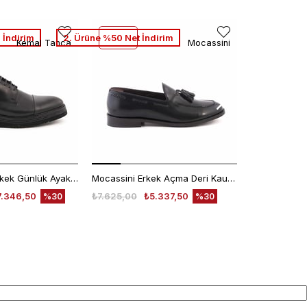
 İndirim
2. Ürüne %50 Net İndirim
Kemal Tanca
Mocassini
Kemal Tanca Erkek Günlük Ayakkabı 9430-1
Mocassini Erkek Açma Deri Kauçuk Taban Siyah Günlük Ayakkabı
7.346,50
₺7.625,00
₺5.337,50
₺6.200,00
%30
%30