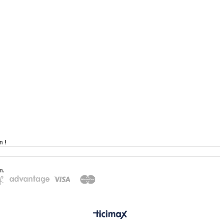
n !
m.