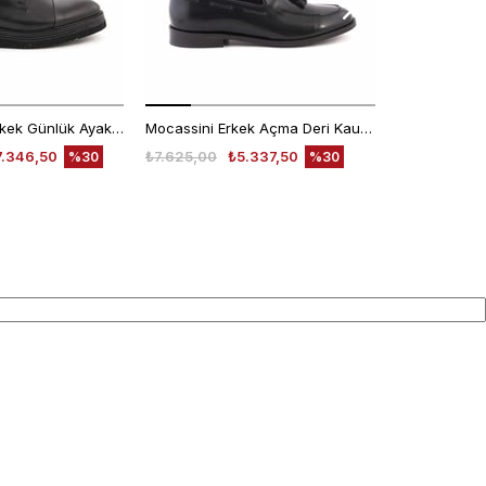
Kemal Tanca Erkek Günlük Ayakkabı 9430-1
Mocassini Erkek Açma Deri Kauçuk Taban Siyah Günlük Ayakkabı
7.346,50
₺7.625,00
₺5.337,50
₺6.200,00
%30
%30