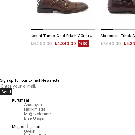
Kemal Tanca Gold Erkek Günlük Ayakkabı 6612-152
₺6.200,00
₺4.340,00
₺7.640,00
₺5.3
%30
Sign up for our E-mail Newsletter
Send
Kurumsal
Anasayfa
Hakkımızda
Mağazalarımız
Bize Ulaşın
Müşteri İlişkileri
Üyelik