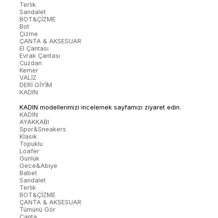
Terlik
Sandalet
BOT&ÇİZME
Bot
Çizme
ÇANTA & AKSESUAR
El Çantası
Evrak Çantası
Cüzdan
Kemer
VALİZ
DERİ GİYİM
KADIN
KADIN modellerimizi incelemek sayfamızı ziyaret edin.
KADIN
AYAKKABI
Spor&Sneakers
Klasik
Topuklu
Loafer
Günlük
Gece&Abiye
Babet
Sandalet
Terlik
BOT&ÇİZME
ÇANTA & AKSESUAR
Tümünü Gör
Çanta