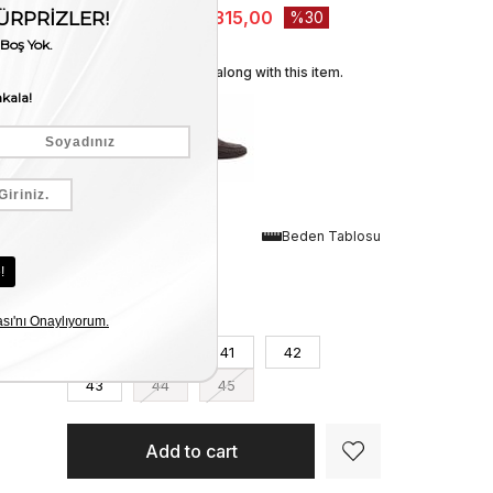
₺20.450,00
₺14.315,00
30
We recommend these along with this item.
Renk
Beden Tablosu
Siyah Örgü
Numara
39
40
41
42
43
44
45