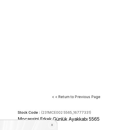
< < Return to Previous Page
Stock Code
(231MCE002 5565_16777331)
Mocassini Erkek Günlük Ayakkabı 5565
Stock Amount
:
1