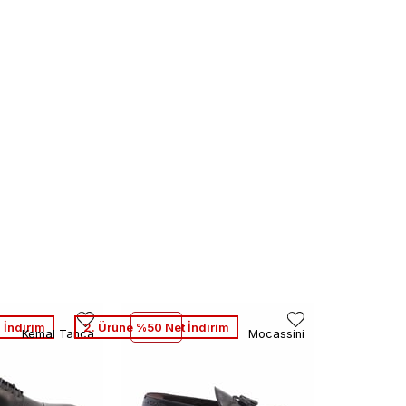
 İndirim
2. Ürüne %50 Net İndirim
Kemal Tanca
Mocassini