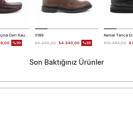
Mocassini Erkek Açma Deri Kauçuk Taban Bordo Günlük Ayakkabı
0189
48,00
₺6.200,00
₺4.340,00
₺10.495,00
₺
%30
%30
Son Baktığınız Ürünler