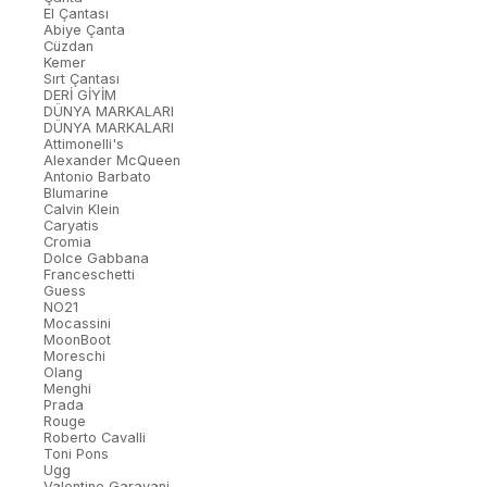
El Çantası
Abiye Çanta
Cüzdan
Kemer
Sırt Çantası
DERİ GİYİM
DÜNYA MARKALARI
DÜNYA MARKALARI
Attimonelli's
Alexander McQueen
Antonio Barbato
Blumarine
Calvin Klein
Caryatis
Cromia
Dolce Gabbana
Franceschetti
Guess
NO21
Mocassini
MoonBoot
Moreschi
Olang
Menghi
Prada
Rouge
Roberto Cavalli
Toni Pons
Ugg
Valentino Garavani