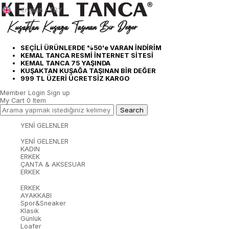
English - TRY
SEÇİLİ ÜRÜNLERDE %50'e VARAN İNDİRİM
KEMAL TANCA RESMİ İNTERNET SİTESİ
KEMAL TANCA 75 YAŞINDA
KUŞAKTAN KUŞAĞA TAŞINAN BİR DEĞER
999 TL ÜZERİ ÜCRETSİZ KARGO
Member Login
Sign up
My Cart
0
Item
YENİ GELENLER
YENİ GELENLER
KADIN
ERKEK
ÇANTA & AKSESUAR
ERKEK
ERKEK
AYAKKABI
Spor&Sneaker
Klasik
Günlük
Loafer