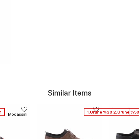
Similar Items
m
1.Ürüne %30 2.Ürüne %50
Mocassini