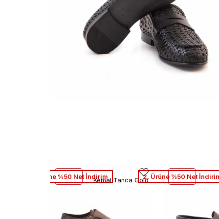
2. Ürüne %50 Net İndirim
2. Ürüne %50 Net İndiri
Kemal Tanca Gold