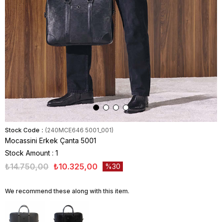
Stock Code
(240MCE646 5001_001)
Mocassini Erkek Çanta 5001
Stock Amount
:
1
₺14.750,00
₺10.325,00
30
We recommend these along with this item.