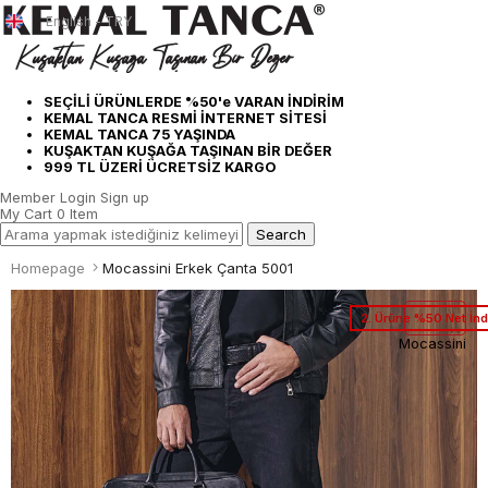
English - TRY
SEÇİLİ ÜRÜNLERDE %50'e VARAN İNDİRİM
KEMAL TANCA RESMİ İNTERNET SİTESİ
KEMAL TANCA 75 YAŞINDA
KUŞAKTAN KUŞAĞA TAŞINAN BİR DEĞER
999 TL ÜZERİ ÜCRETSİZ KARGO
Member Login
Sign up
My Cart
0
Item
Homepage
Mocassini Erkek Çanta 5001
2. Ürüne %50 Net İnd
Mocassini