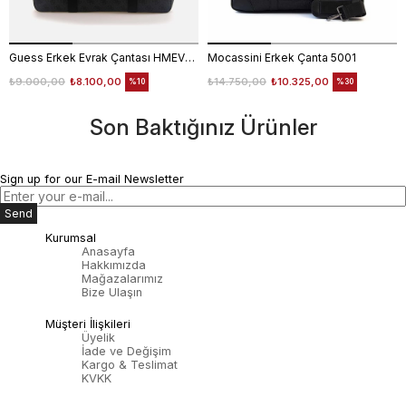
Guess Erkek Evrak Çantası HMEVZLP3138
Mocassini Erkek Çanta 5001
₺9.000,00
₺8.100,00
₺14.750,00
₺10.325,00
%10
%30
Son Baktığınız Ürünler
Sign up for our E-mail Newsletter
Send
Kurumsal
Anasayfa
Hakkımızda
Mağazalarımız
Bize Ulaşın
Müşteri İlişkileri
Üyelik
İade ve Değişim
Kargo & Teslimat
KVKK