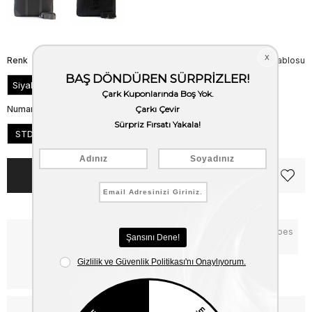
Renk
Beden Tablosu
Siyah
Numara
STD
Notify me when the price goes
Critical Stock
down
Free Shipping