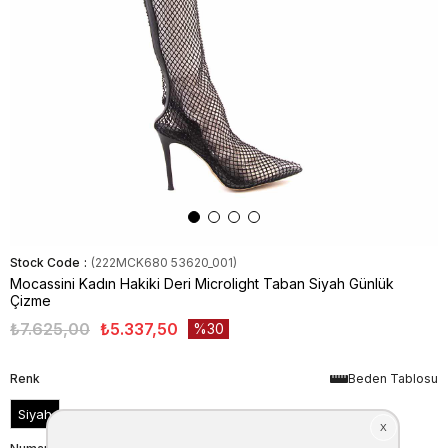
Stock Code
(222MCK680 53620_001)
Mocassini Kadın Hakiki Deri Microlight Taban Siyah Günlük
Çizme
₺7.625,00
₺5.337,50
30
Renk
Beden Tablosu
Siyah