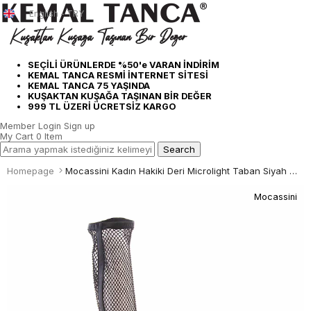
English - TRY
SEÇİLİ ÜRÜNLERDE %50'e VARAN İNDİRİM
KEMAL TANCA RESMİ İNTERNET SİTESİ
KEMAL TANCA 75 YAŞINDA
KUŞAKTAN KUŞAĞA TAŞINAN BİR DEĞER
999 TL ÜZERİ ÜCRETSİZ KARGO
Member Login
Sign up
My Cart
0
Item
Homepage
Mocassini Kadın Hakiki Deri Microlight Taban Siyah Günlük Çizme
Mocassini