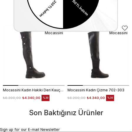
Similar Items
Mocassini
Mocassini
Mocassini Kadın Hakiki Deri Kauçuk Taban Siyah Günlük Çizme
Mocassini Kadın Çizme 702-303
₺6.200,00
₺4.340,00
₺6.200,00
₺4.340,00
%30
%30
Son Baktığınız Ürünler
Sign up for our E-mail Newsletter