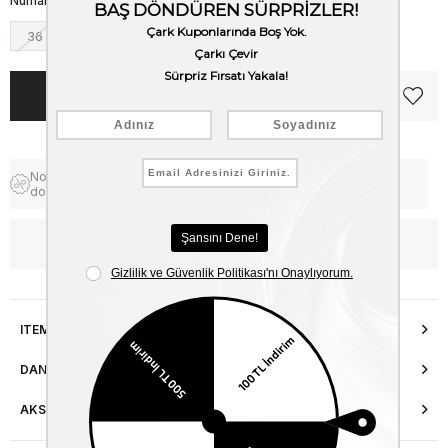
Numara
36
37
38
39
40
Notify me when the price goes
Free Shipping
down
WhatsApp’tan Bilgi Al
ITEM FEATURES
DANIŞMA HATTI
AKSESUAR ONARIMI