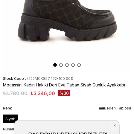
Stock Code
(222MCK857 192-100_001)
Mocassini Kadın Hakiki Deri Eva Taban Siyah Günlük Ayakkabı
₺4.780,00
₺3.346,00
30
Renk
Beden Tablosu
Siyah
Numara