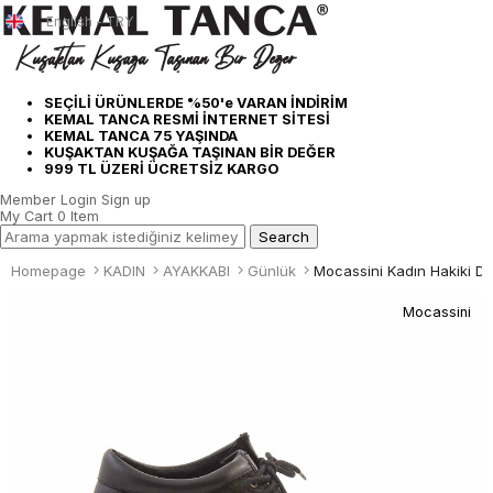
English - TRY
SEÇİLİ ÜRÜNLERDE %50'e VARAN İNDİRİM
KEMAL TANCA RESMİ İNTERNET SİTESİ
KEMAL TANCA 75 YAŞINDA
KUŞAKTAN KUŞAĞA TAŞINAN BİR DEĞER
999 TL ÜZERİ ÜCRETSİZ KARGO
Member Login
Sign up
My Cart
0
Item
Homepage
KADIN
AYAKKABI
Günlük
Mocassini