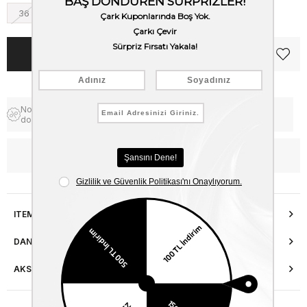
36
37
38
39
40
Notify me when the price goes
Free Shipping
down
WhatsApp’tan Bilgi Al
ITEM FEATURES
DANIŞMA HATTI
AKSESUAR ONARIMI