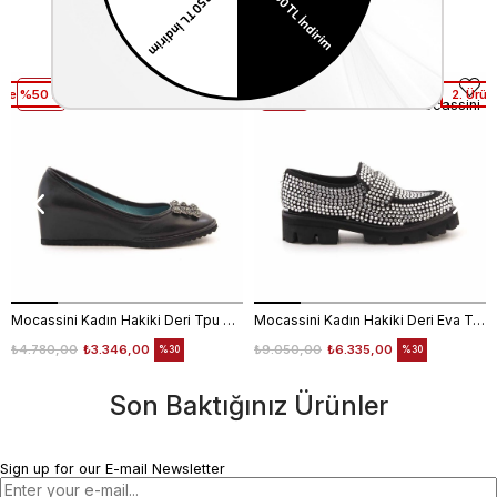
Similar Items
üne %50 Net İndirim
2. Ürüne %50 Net İndirim
2. Ürün
Mocassini
Mocassini
Mocassini Kadın Hakiki Deri Tpu Taban Siyah Günlük Ayakkabı
Mocassini Kadın Hakiki Deri Eva Taban Beyaz Günlük Ayakkabı
₺4.780,00
₺3.346,00
₺9.050,00
₺6.335,00
%30
%30
Son Baktığınız Ürünler
Sign up for our E-mail Newsletter