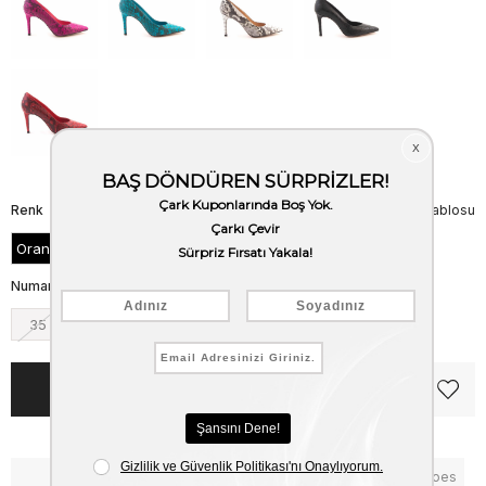
Renk
Beden Tablosu
Orange Piton
Numara
35
36
37
38
39
40
Notify me when the price goes
Critical Stock