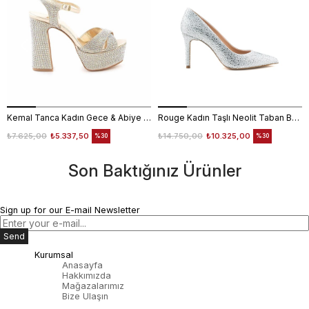
Kemal Tanca Kadın Gece & Abiye Ayakkabı 4360
Rouge Kadın Taşlı Neolit Taban Beyaz Süet Gece & Abiye Ayakkabı
₺7.625,00
₺5.337,50
₺14.750,00
₺10.325,00
%30
%30
Son Baktığınız Ürünler
Sign up for our E-mail Newsletter
Send
Kurumsal
Anasayfa
Hakkımızda
Mağazalarımız
Bize Ulaşın