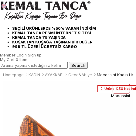
English - TRY
SEÇİLİ ÜRÜNLERDE %50'e VARAN İNDİRİM
KEMAL TANCA RESMİ İNTERNET SİTESİ
KEMAL TANCA 75 YAŞINDA
KUŞAKTAN KUŞAĞA TAŞINAN BİR DEĞER
999 TL ÜZERİ ÜCRETSİZ KARGO
Member Login
Sign up
My Cart
0
Item
Homepage
KADIN
AYAKKABI
Gece&Abiye
2. Ürüne %50 Net İnd
Mocassini