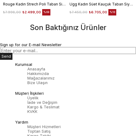
Rouge Kadın Strech Poli Taban Siyah Günlük Bot
Ugg Kadın Süet Kauçuk Taban Siyah Günlük Bot
₺7.998,00
₺2.499,00
₺7.450,00
₺6.705,00
%69
%10
Son Baktığınız Ürünler
Sign up for our E-mail Newsletter
Send
Kurumsal
Anasayfa
Hakkımızda
Mağazalarımız
Bize Ulaşın
Müşteri İlişkileri
Üyelik
İade ve Değişim
Kargo & Teslimat
KVKK
Yardım
Müşteri Hizmetleri
Toptan Satış
Kargo Takibi