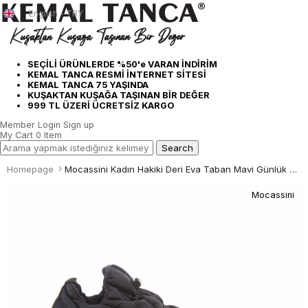
English - TRY
SEÇİLİ ÜRÜNLERDE %50'e VARAN İNDİRİM
KEMAL TANCA RESMİ İNTERNET SİTESİ
KEMAL TANCA 75 YAŞINDA
KUŞAKTAN KUŞAĞA TAŞINAN BİR DEĞER
999 TL ÜZERİ ÜCRETSİZ KARGO
Member Login
Sign up
My Cart
0
Item
Homepage
Mocassini Kadın Hakiki Deri Eva Taban Mavi Günlük Bot
Mocassini