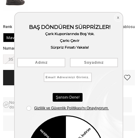
Renk
Beden Tablosu
Mavi
Numara
35
36
37
38
39
40
Notify me when the price goes
Free Shipping
down
WhatsApp’tan Bilgi Al