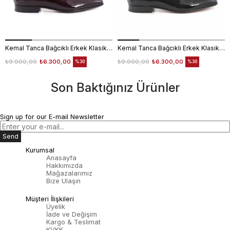
Kemal Tanca Bağcıklı Erkek Klasik Ayakkabı 700
Kemal Tanca Bağcıklı Erkek Klasik Ayakkabı 700
₺9.000,00
₺6.300,00
₺9.000,00
₺6.300,00
%30
%30
Son Baktığınız Ürünler
Sign up for our E-mail Newsletter
Send
Kurumsal
Anasayfa
Hakkımızda
Mağazalarımız
Bize Ulaşın
Müşteri İlişkileri
Üyelik
İade ve Değişim
Kargo & Teslimat
KVKK