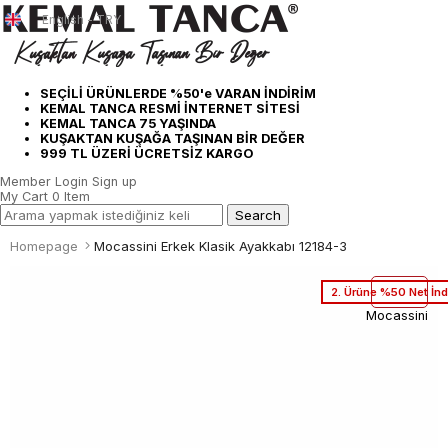
English - TRY
SEÇİLİ ÜRÜNLERDE %50'e VARAN İNDİRİM
KEMAL TANCA RESMİ İNTERNET SİTESİ
KEMAL TANCA 75 YAŞINDA
KUŞAKTAN KUŞAĞA TAŞINAN BİR DEĞER
999 TL ÜZERİ ÜCRETSİZ KARGO
Member Login
Sign up
My Cart
0
Item
Homepage
Mocassini Erkek Klasik Ayakkabı 12184-3
2. Ürüne %50 Net İnd
Mocassini