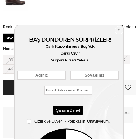
Renk
Beden Tablosu
Siyah
Numara
39
40
41
42
43
44
45
46
Notify me when the price goes
Critical Stock
down
Free Shipping