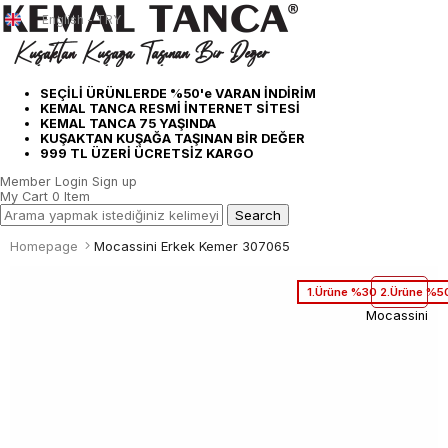
English - TRY
SEÇİLİ ÜRÜNLERDE %50'e VARAN İNDİRİM
KEMAL TANCA RESMİ İNTERNET SİTESİ
KEMAL TANCA 75 YAŞINDA
KUŞAKTAN KUŞAĞA TAŞINAN BİR DEĞER
999 TL ÜZERİ ÜCRETSİZ KARGO
Member Login
Sign up
My Cart
0
Item
Homepage
Mocassini Erkek Kemer 307065
1.Ürüne %30 2.Ürüne %50
Mocassini