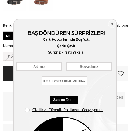
Renk
Beden Tablosu
Multi
Numara
115
125
135
Notify me when the price goes
Critical Stock
down
Free Shipping