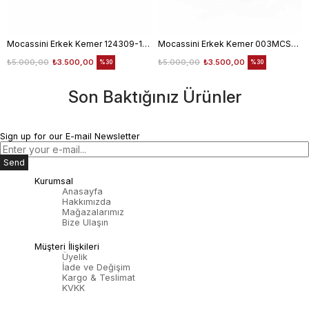
Mocassini Erkek Kemer 124309-100
Mocassini Erkek Kemer 003MCSN B3245
₺5.000,00
₺3.500,00
₺5.000,00
₺3.500,00
%30
%30
Son Baktığınız Ürünler
Sign up for our E-mail Newsletter
Send
Kurumsal
Anasayfa
Hakkımızda
Mağazalarımız
Bize Ulaşın
Müşteri İlişkileri
Üyelik
İade ve Değişim
Kargo & Teslimat
KVKK