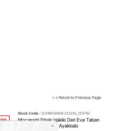
< < Return to Previous Page
Stock Code
(231MCE808 22220L_12376)
irim
Mocassini Erkek Hakiki Deri Eva Taban
Kahverengi Günlük Ayakkabı