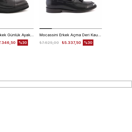
Kemal Tanca Erkek Günlük Ayakkabı 9430-1
Mocassini Erkek Açma Deri Kauçuk Taban Siyah Günlük Ayakkabı
7.346,50
₺7.625,00
₺5.337,50
₺6.200,00
%30
%30