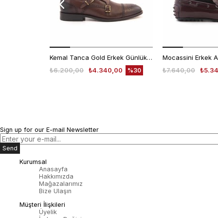
Kemal Tanca Gold Erkek Günlük Ayakkabı 6612-152
₺6.200,00
₺4.340,00
₺7.640,00
₺5.3
%30
Sign up for our E-mail Newsletter
Send
Kurumsal
Anasayfa
Hakkımızda
Mağazalarımız
Bize Ulaşın
Müşteri İlişkileri
Üyelik