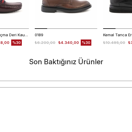
Mocassini Erkek Açma Deri Kauçuk Taban Bordo Günlük Ayakkabı
0189
48,00
₺6.200,00
₺4.340,00
₺10.495,00
₺
%30
%30
Son Baktığınız Ürünler