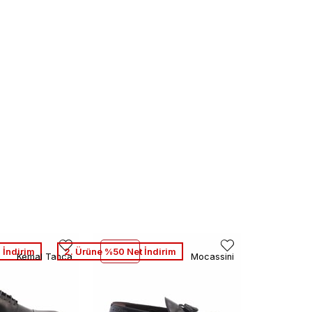
 İndirim
2. Ürüne %50 Net İndirim
Kemal Tanca
Mocassini