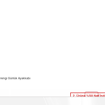
erengi Günlük Ayakkabı
2. Ürüne %50 Net İnd