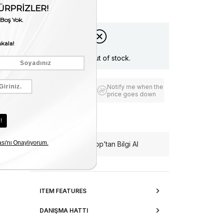
Stock Amount
:
0
Item is out of stock.
Notify me when the
Add to Favorites
price goes down
Free Shipping
WhatsApp’tan Bilgi Al
ITEM FEATURES
DANIŞMA HATTI