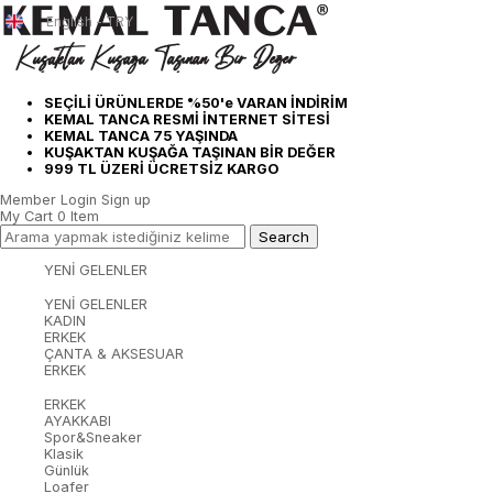
English - TRY
SEÇİLİ ÜRÜNLERDE %50'e VARAN İNDİRİM
KEMAL TANCA RESMİ İNTERNET SİTESİ
KEMAL TANCA 75 YAŞINDA
KUŞAKTAN KUŞAĞA TAŞINAN BİR DEĞER
999 TL ÜZERİ ÜCRETSİZ KARGO
Member Login
Sign up
My Cart
0
Item
YENİ GELENLER
YENİ GELENLER
KADIN
ERKEK
ÇANTA & AKSESUAR
ERKEK
ERKEK
AYAKKABI
Spor&Sneaker
Klasik
Günlük
Loafer