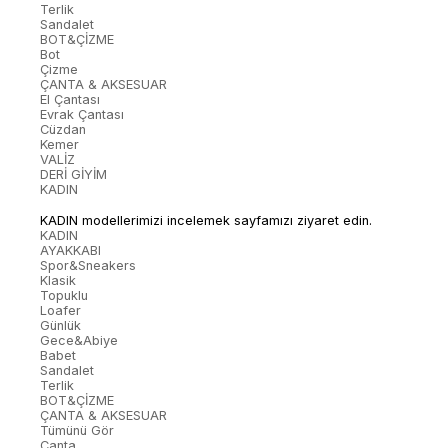
Terlik
Sandalet
BOT&ÇİZME
Bot
Çizme
ÇANTA & AKSESUAR
El Çantası
Evrak Çantası
Cüzdan
Kemer
VALİZ
DERİ GİYİM
KADIN
KADIN modellerimizi incelemek sayfamızı ziyaret edin.
KADIN
AYAKKABI
Spor&Sneakers
Klasik
Topuklu
Loafer
Günlük
Gece&Abiye
Babet
Sandalet
Terlik
BOT&ÇİZME
ÇANTA & AKSESUAR
Tümünü Gör
Çanta