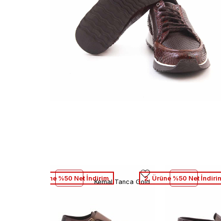
2. Ürüne %50 Net İndirim
2. Ürüne %50 Net İndiri
Kemal Tanca Gold