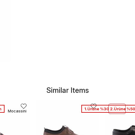
Similar Items
m
1.Ürüne %30 2.Ürüne %50
Mocassini