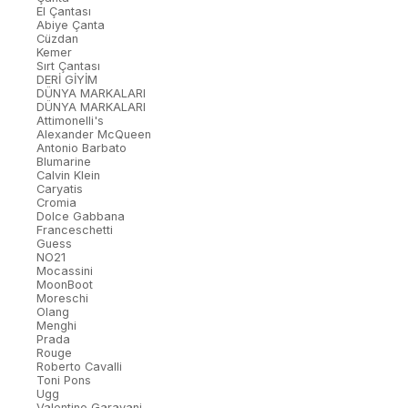
El Çantası
Abiye Çanta
Cüzdan
Kemer
Sırt Çantası
DERİ GİYİM
DÜNYA MARKALARI
DÜNYA MARKALARI
Attimonelli's
Alexander McQueen
Antonio Barbato
Blumarine
Calvin Klein
Caryatis
Cromia
Dolce Gabbana
Franceschetti
Guess
NO21
Mocassini
MoonBoot
Moreschi
Olang
Menghi
Prada
Rouge
Roberto Cavalli
Toni Pons
Ugg
Valentino Garavani