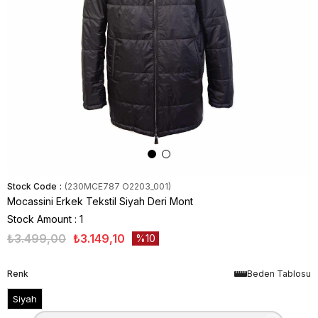
Stock Code
(230MCE787 O2203_001)
Mocassini Erkek Tekstil Siyah Deri Mont
Stock Amount
:
1
₺3.499,00
₺3.149,10
10
Renk
Beden Tablosu
Siyah