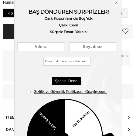
Numara
46
48
50
52
54
56
58
Notify me when the price goes
Critical Stock
down
Free Shipping
WhatsApp’tan Bilgi Al
ITEM FEATURES
DANIŞMA HATTI