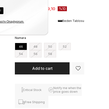
Stock Amount
:
1
₺3.499,00
₺3.149,10
10
Renk
Beden Tablosu
Siyah
Numara
46
48
50
52
54
56
58
Notify me when the
Critical Stock
price goes down
Free Shipping