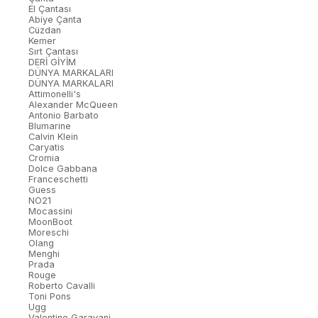
El Çantası
Abiye Çanta
Cüzdan
Kemer
Sırt Çantası
DERİ GİYİM
DÜNYA MARKALARI
DÜNYA MARKALARI
Attimonelli's
Alexander McQueen
Antonio Barbato
Blumarine
Calvin Klein
Caryatis
Cromia
Dolce Gabbana
Franceschetti
Guess
NO21
Mocassini
MoonBoot
Moreschi
Olang
Menghi
Prada
Rouge
Roberto Cavalli
Toni Pons
Ugg
Valentino Garavani