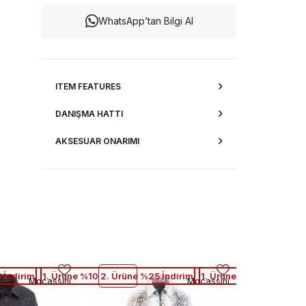
WhatsApp’tan Bilgi Al
ITEM FEATURES
DANIŞMA HATTI
AKSESUAR ONARIMI
 İndirim
1. Ürüne %10 2. Ürüne %25 İndirim
1. Ürüne %10 2. Ürüne 
Mocassini
Mocassini