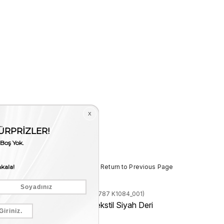
< < Return to Previous Page
Stock Code
(230MCE787 K1084_001)
Mocassini Erkek Tekstil Siyah Deri
Mont