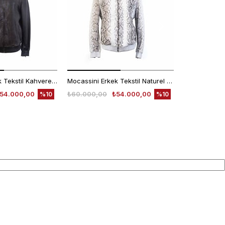
Mocassini Erkek Tekstil Kahverengi Deri Mont
Mocassini Erkek Tekstil Naturel Deri Mont
54.000,00
₺60.000,00
₺54.000,00
₺30.000,00
%10
%10