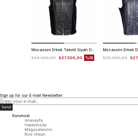
Mocassini Erkek Tekstil Siyah Deri Mont
Mocassini Erkek D
₺30.000,00
₺27.000,00
₺30.000,00
₺27
%10
Sign up for our E-mail Newsletter
Send
Kurumsal
Anasayfa
Hakkımızda
Mağazalarımız
Bize Ulaşın