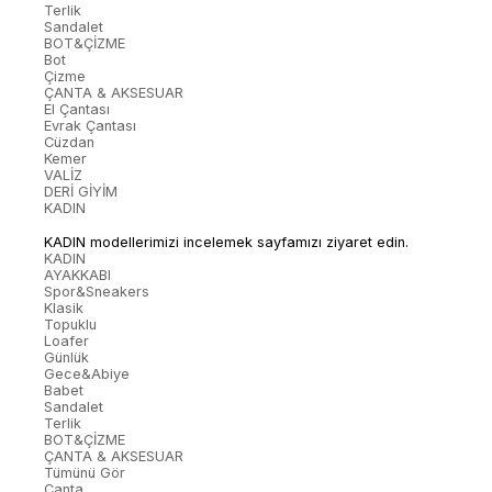
Terlik
Sandalet
BOT&ÇİZME
Bot
Çizme
ÇANTA & AKSESUAR
El Çantası
Evrak Çantası
Cüzdan
Kemer
VALİZ
DERİ GİYİM
KADIN
KADIN modellerimizi incelemek sayfamızı ziyaret edin.
KADIN
AYAKKABI
Spor&Sneakers
Klasik
Topuklu
Loafer
Günlük
Gece&Abiye
Babet
Sandalet
Terlik
BOT&ÇİZME
ÇANTA & AKSESUAR
Tümünü Gör
Çanta