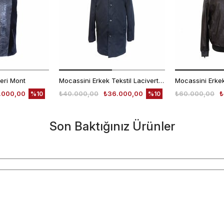
eri Mont
Mocassini Erkek Tekstil Lacivert Deri Mont
.000,00
₺40.000,00
₺36.000,00
₺60.000,00
₺
%10
%10
Son Baktığınız Ürünler