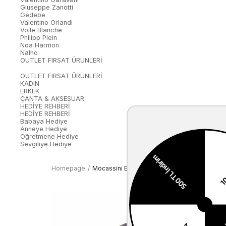
Giuseppe Zanotti
Gedebe
Valentino Orlandi
Voile Blanche
Philipp Plein
Noa Harmon
Nalho
OUTLET FIRSAT ÜRÜNLERİ
OUTLET FIRSAT ÜRÜNLERİ
KADIN
ERKEK
ÇANTA & AKSESUAR
HEDİYE REHBERİ
HEDİYE REHBERİ
Babaya Hediye
Anneye Hediye
Öğretmene Hediye
Sevgiliye Hediye
Homepage
Mocassini Erkek Tekstil Siyah Deri Mont