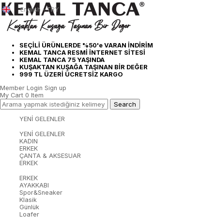
English - TRY
SEÇİLİ ÜRÜNLERDE %50'e VARAN İNDİRİM
KEMAL TANCA RESMİ İNTERNET SİTESİ
KEMAL TANCA 75 YAŞINDA
KUŞAKTAN KUŞAĞA TAŞINAN BİR DEĞER
999 TL ÜZERİ ÜCRETSİZ KARGO
Member Login
Sign up
My Cart
0
Item
YENİ GELENLER
YENİ GELENLER
KADIN
ERKEK
ÇANTA & AKSESUAR
ERKEK
ERKEK
AYAKKABI
Spor&Sneaker
Klasik
Günlük
Loafer