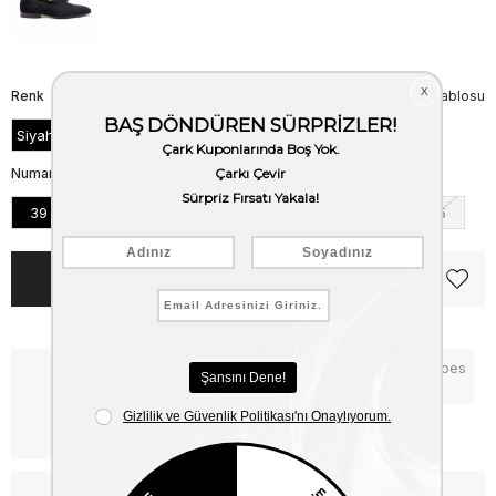
Renk
Beden Tablosu
Siyah Rugan
Numara
39
40
41
42
43
44
45
Notify me when the price goes
Critical Stock
down
Free Shipping