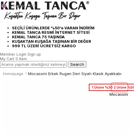
English - TRY
SEÇİLİ ÜRÜNLERDE %50'e VARAN İNDİRİM
KEMAL TANCA RESMİ İNTERNET SİTESİ
KEMAL TANCA 75 YAŞINDA
KUŞAKTAN KUŞAĞA TAŞINAN BİR DEĞER
999 TL ÜZERİ ÜCRETSİZ KARGO
Member Login
Sign up
My Cart
0
Item
Homepage
Mocassini Erkek Rugan Deri Siyah Klasik Ayakkabı
1.Ürüne %30 2.Ürüne %50
Mocassini