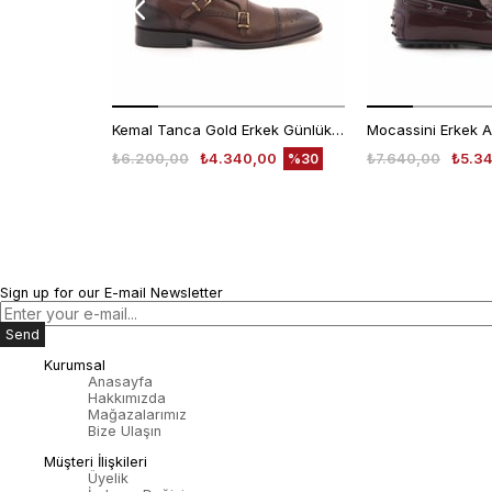
Kemal Tanca Gold Erkek Günlük Ayakkabı 6612-152
₺6.200,00
₺4.340,00
₺7.640,00
₺5.3
%30
Sign up for our E-mail Newsletter
Send
Kurumsal
Anasayfa
Hakkımızda
Mağazalarımız
Bize Ulaşın
Müşteri İlişkileri
Üyelik