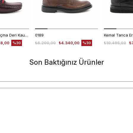
Mocassini Erkek Açma Deri Kauçuk Taban Bordo Günlük Ayakkabı
0189
48,00
₺6.200,00
₺4.340,00
₺10.495,00
₺
%30
%30
Son Baktığınız Ürünler