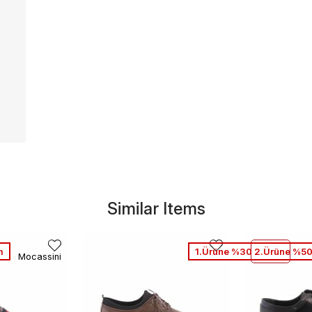
Similar Items
m
1.Ürüne %30 2.Ürüne %50
Mocassini