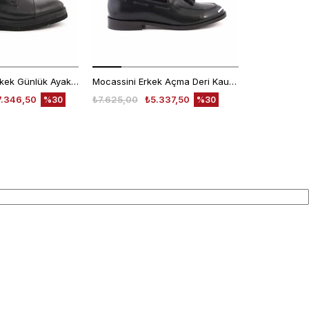
Kemal Tanca Erkek Günlük Ayakkabı 9430-1
Mocassini Erkek Açma Deri Kauçuk Taban Siyah Günlük Ayakkabı
7.346,50
₺7.625,00
₺5.337,50
₺6.200,00
%30
%30