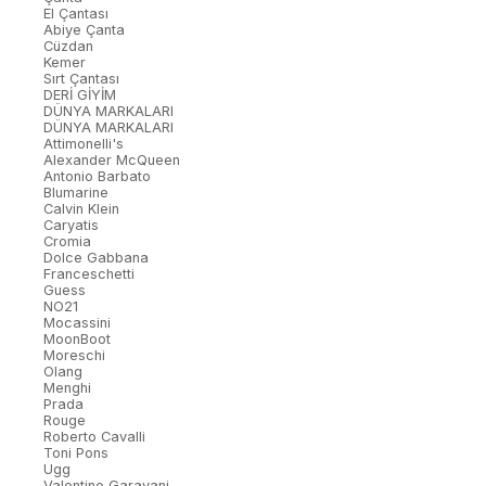
El Çantası
Abiye Çanta
Cüzdan
Kemer
Sırt Çantası
DERİ GİYİM
DÜNYA MARKALARI
DÜNYA MARKALARI
Attimonelli's
Alexander McQueen
Antonio Barbato
Blumarine
Calvin Klein
Caryatis
Cromia
Dolce Gabbana
Franceschetti
Guess
NO21
Mocassini
MoonBoot
Moreschi
Olang
Menghi
Prada
Rouge
Roberto Cavalli
Toni Pons
Ugg
Valentino Garavani