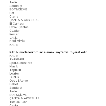
Terlik
Sandalet
BOT&ÇİZME
Bot
Çizme
ÇANTA & AKSESUAR
El Çantası
Evrak Çantası
Cüzdan
Kemer
VALİZ
DERİ GİYİM
KADIN
KADIN modellerimizi incelemek sayfamızı ziyaret edin.
KADIN
AYAKKABI
Spor&Sneakers
Klasik
Topuklu
Loafer
Günlük
Gece&Abiye
Babet
Sandalet
Terlik
BOT&ÇİZME
ÇANTA & AKSESUAR
Tümünü Gör
Çanta