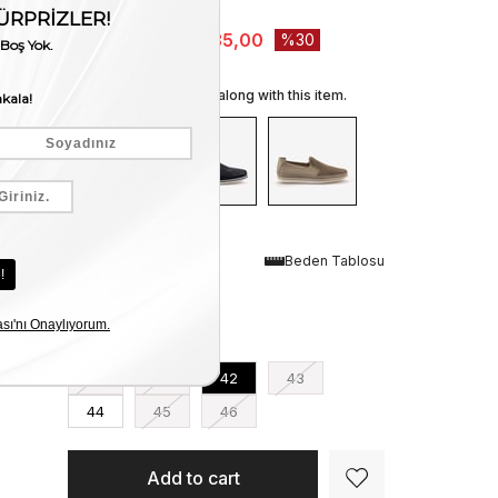
Stock Amount
:
2
₺9.050,00
₺6.335,00
30
We recommend these along with this item.
Renk
Beden Tablosu
Beyaz
Numara
40
41
42
43
44
45
46