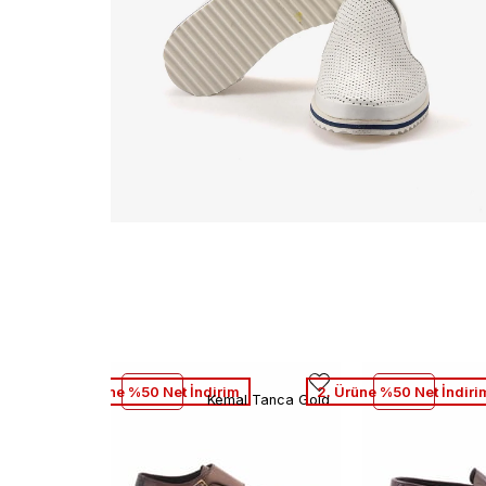
2. Ürüne %50 Net İndirim
2. Ürüne %50 Net İndiri
Kemal Tanca Gold