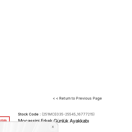
< < Return to Previous Page
Stock Code
(251MCE035-25545_16777215)
irim
Mocassini Erkek Günlük Ayakkabı
25545