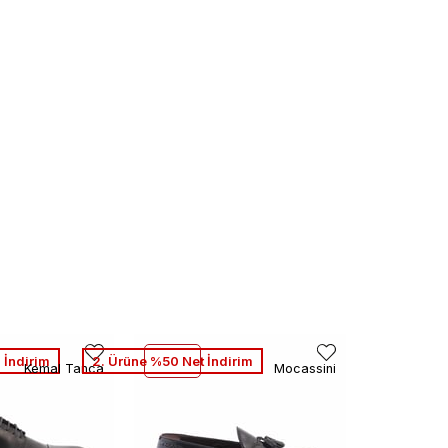
 İndirim
2. Ürüne %50 Net İndirim
Kemal Tanca
Mocassini