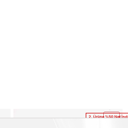
2. Ürüne %50 Net İnd