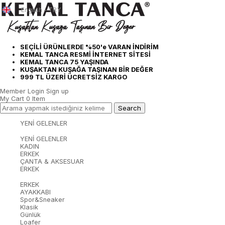
English - TRY
SEÇİLİ ÜRÜNLERDE %50'e VARAN İNDİRİM
KEMAL TANCA RESMİ İNTERNET SİTESİ
KEMAL TANCA 75 YAŞINDA
KUŞAKTAN KUŞAĞA TAŞINAN BİR DEĞER
999 TL ÜZERİ ÜCRETSİZ KARGO
Member Login
Sign up
My Cart
0
Item
YENİ GELENLER
YENİ GELENLER
KADIN
ERKEK
ÇANTA & AKSESUAR
ERKEK
ERKEK
AYAKKABI
Spor&Sneaker
Klasik
Günlük
Loafer