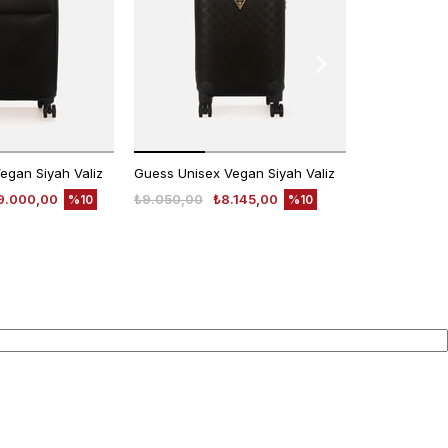
egan Siyah Valiz
Guess Unisex Vegan Siyah Valiz
9.000,00
₺9.050,00
₺8.145,00
₺4.999,00
%10
%10