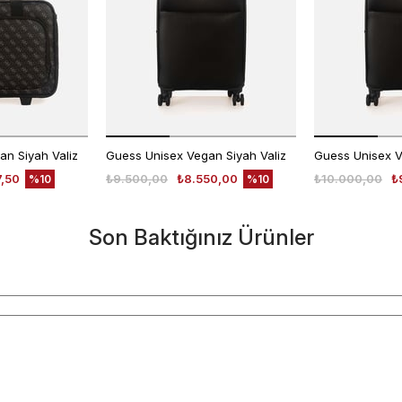
n Siyah Valiz
Guess Unisex Vegan Siyah Valiz
Guess Unisex V
7,50
₺9.500,00
₺8.550,00
₺10.000,00
₺
%10
%10
Son Baktığınız Ürünler