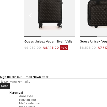
Guess Unisex Vegan Siyah Valiz
Guess Unisex Vega
₺9.050,00
₺8.145,00
₺8.575,00
₺7.71
%10
Sign up for our E-mail Newsletter
Send
Kurumsal
Anasayfa
Hakkımızda
Mağazalarımız
Bize Ulaşın