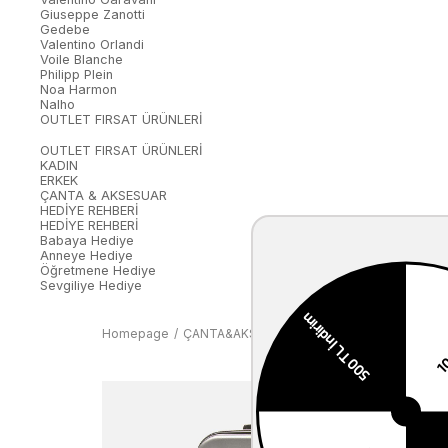
Giuseppe Zanotti
Gedebe
Valentino Orlandi
Voile Blanche
Philipp Plein
Noa Harmon
Nalho
OUTLET FIRSAT ÜRÜNLERİ
OUTLET FIRSAT ÜRÜNLERİ
KADIN
ERKEK
ÇANTA & AKSESUAR
HEDİYE REHBERİ
HEDİYE REHBERİ
Babaya Hediye
Anneye Hediye
Öğretmene Hediye
Sevgiliye Hediye
Homepage
ÇANTA&AKSESUAR
KADIN
Valiz
Kemal T