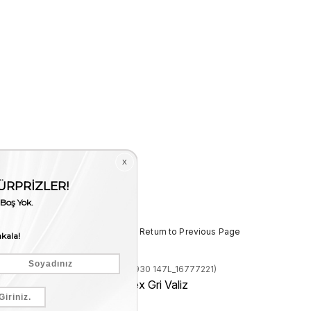
< < Return to Previous Page
Stock Code
(240KTE930 147L_16777221)
Kemal Tanca Unisex Gri Valiz
Stock Amount
:
0