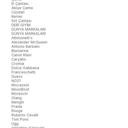
El Çantası
Abiye Çanta
Cüzdan
Kemer
Sırt Çantası
DERİ GİYİM
DÜNYA MARKALARI
DÜNYA MARKALARI
Attimonelli's
Alexander McQueen
Antonio Barbato
Blumarine
Calvin Klein
Caryatis
Cromia
Dolce Gabbana
Franceschetti
Guess
NO21
Mocassini
MoonBoot
Moreschi
Olang
Menghi
Prada
Rouge
Roberto Cavalli
Toni Pons
Ugg
Valentino Garavani