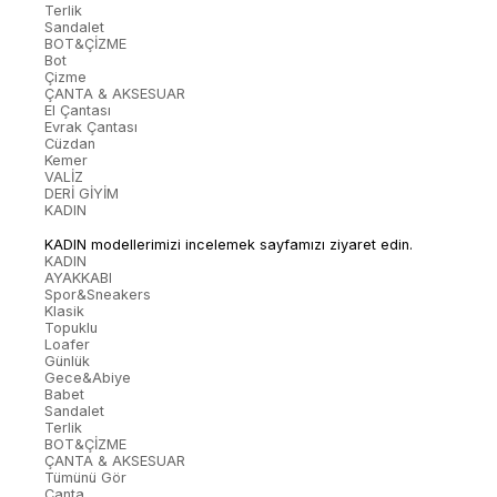
Terlik
Sandalet
BOT&ÇİZME
Bot
Çizme
ÇANTA & AKSESUAR
El Çantası
Evrak Çantası
Cüzdan
Kemer
VALİZ
DERİ GİYİM
KADIN
KADIN modellerimizi incelemek sayfamızı ziyaret edin.
KADIN
AYAKKABI
Spor&Sneakers
Klasik
Topuklu
Loafer
Günlük
Gece&Abiye
Babet
Sandalet
Terlik
BOT&ÇİZME
ÇANTA & AKSESUAR
Tümünü Gör
Çanta