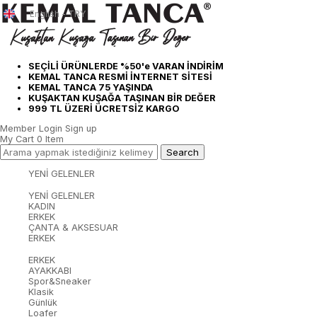
English - TRY
SEÇİLİ ÜRÜNLERDE %50'e VARAN İNDİRİM
KEMAL TANCA RESMİ İNTERNET SİTESİ
KEMAL TANCA 75 YAŞINDA
KUŞAKTAN KUŞAĞA TAŞINAN BİR DEĞER
999 TL ÜZERİ ÜCRETSİZ KARGO
Member Login
Sign up
My Cart
0
Item
YENİ GELENLER
YENİ GELENLER
KADIN
ERKEK
ÇANTA & AKSESUAR
ERKEK
ERKEK
AYAKKABI
Spor&Sneaker
Klasik
Günlük
Loafer