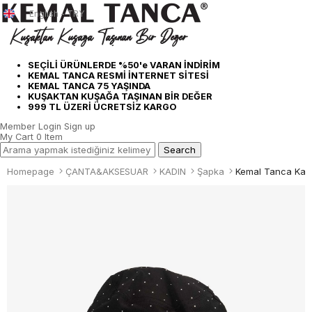
English - TRY
SEÇİLİ ÜRÜNLERDE %50'e VARAN İNDİRİM
KEMAL TANCA RESMİ İNTERNET SİTESİ
KEMAL TANCA 75 YAŞINDA
KUŞAKTAN KUŞAĞA TAŞINAN BİR DEĞER
999 TL ÜZERİ ÜCRETSİZ KARGO
Member Login
Sign up
My Cart
0
Item
Homepage
ÇANTA&AKSESUAR
KADIN
Şapka