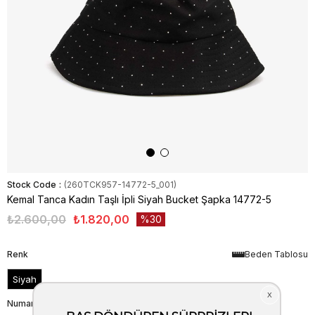
Stock Code
(260TCK957-14772-5_001)
Kemal Tanca Kadın Taşlı İpli Siyah Bucket Şapka 14772-5
₺2.600,00
₺1.820,00
30
Renk
Beden Tablosu
Siyah
Numara