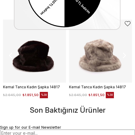
Similar Items
Kemal Tanca Kadın Şapka 14817
Kemal Tanca Kadın Şapka 14817
₺2.645,00
₺1.851,50
₺2.645,00
₺1.851,50
%30
%30
Son Baktığınız Ürünler
Sign up for our E-mail Newsletter