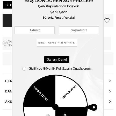
STD
Notify me when the price goes
Free Shipping
down
WhatsApp’tan Bilgi Al
ITEM FEATURES
DANIŞMA HATTI
AKSESUAR ONARIMI