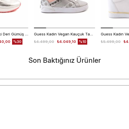
Rouge Kadın Hakiki Deri Gümüş Spor & Sneaker Ayakkabı
Guess Kadın Vegan Kauçuk Taban Gümüş Spor & Sneaker Ayakkabı
40,00
₺4.499,00
₺4.049,10
₺5.499,00
₺4
%30
%10
Son Baktığınız Ürünler