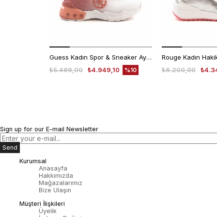
Guess Kadın Spor & Sneaker Ayakkabı FL6T2CELE12
₺5.499,00
₺4.949,10
₺6.200,00
₺4.3
%10
Sign up for our E-mail Newsletter
Send
Kurumsal
Anasayfa
Hakkımızda
Mağazalarımız
Bize Ulaşın
Müşteri İlişkileri
Üyelik