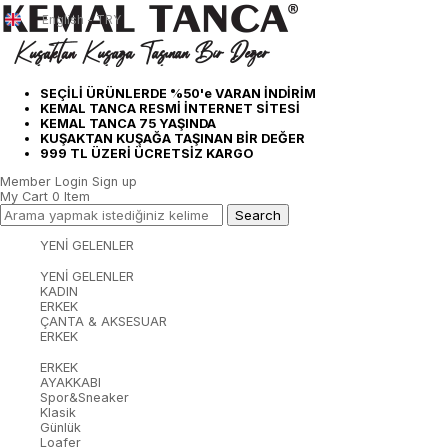
English - TRY
SEÇİLİ ÜRÜNLERDE %50'e VARAN İNDİRİM
KEMAL TANCA RESMİ İNTERNET SİTESİ
KEMAL TANCA 75 YAŞINDA
KUŞAKTAN KUŞAĞA TAŞINAN BİR DEĞER
999 TL ÜZERİ ÜCRETSİZ KARGO
Member Login
Sign up
My Cart
0
Item
YENİ GELENLER
YENİ GELENLER
KADIN
ERKEK
ÇANTA & AKSESUAR
ERKEK
ERKEK
AYAKKABI
Spor&Sneaker
Klasik
Günlük
Loafer