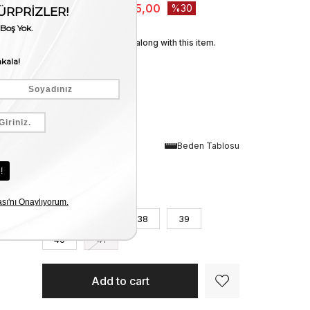
₺8.750,00
₺6.125,00
30
We recommend these along with this item.
Renk
Beden Tablosu
Siyah Kir. Rugan
Numara
36
37
38
39
40
41