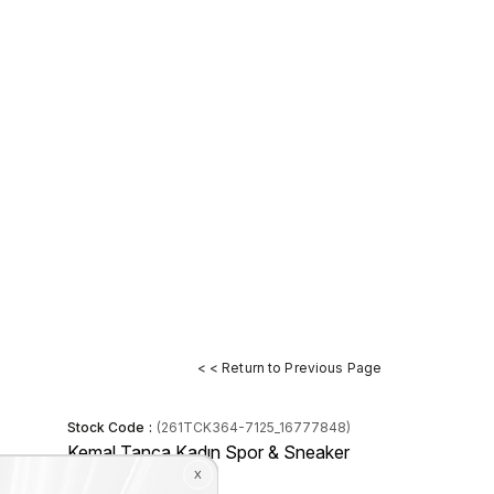
< < Return to Previous Page
Stock Code
(261TCK364-7125_16777848)
Kemal Tanca Kadın Spor & Sneaker
Ayakkabı 7125