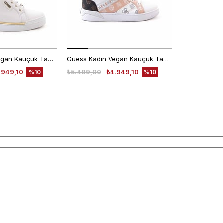
Guess Kadın Vegan Kauçuk Taban Beyaz Spor & Sneaker Ayakkabı
Guess Kadın Vegan Kauçuk Taban Beyaz Spor & Sneaker Ayakkabı
.949,10
₺5.499,00
₺4.949,10
₺7.625,00
%10
%10