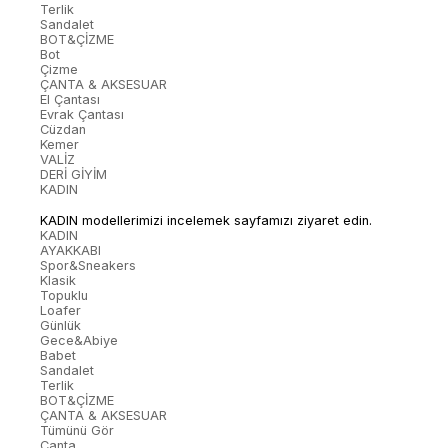
Terlik
Sandalet
BOT&ÇİZME
Bot
Çizme
ÇANTA & AKSESUAR
El Çantası
Evrak Çantası
Cüzdan
Kemer
VALİZ
DERİ GİYİM
KADIN
KADIN modellerimizi incelemek sayfamızı ziyaret edin.
KADIN
AYAKKABI
Spor&Sneakers
Klasik
Topuklu
Loafer
Günlük
Gece&Abiye
Babet
Sandalet
Terlik
BOT&ÇİZME
ÇANTA & AKSESUAR
Tümünü Gör
Çanta