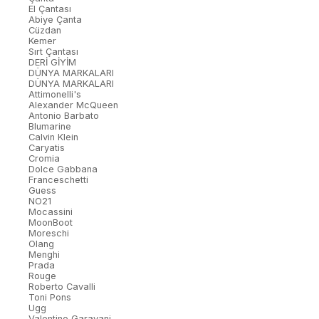
El Çantası
Abiye Çanta
Cüzdan
Kemer
Sırt Çantası
DERİ GİYİM
DÜNYA MARKALARI
DÜNYA MARKALARI
Attimonelli's
Alexander McQueen
Antonio Barbato
Blumarine
Calvin Klein
Caryatis
Cromia
Dolce Gabbana
Franceschetti
Guess
NO21
Mocassini
MoonBoot
Moreschi
Olang
Menghi
Prada
Rouge
Roberto Cavalli
Toni Pons
Ugg
Valentino Garavani