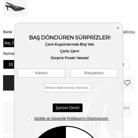
Renk
Beden Tablosu
Bej Örgu
Numara
35
36
37
38
39
40
41
Notify me when the price goes
Critical Stock
down
Free Shipping