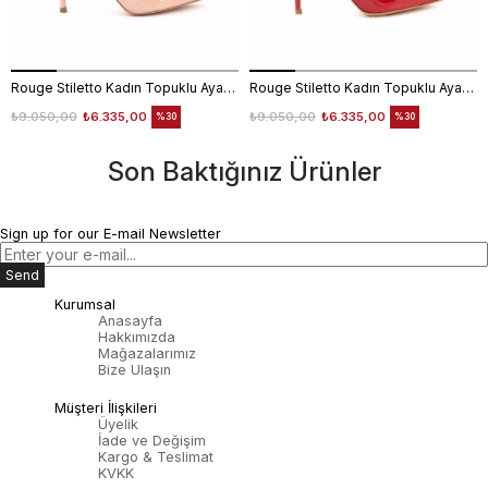
Rouge Stiletto Kadın Topuklu Ayakkabı 4924-02V8
Rouge Stiletto Kadın Topuklu Ayakkabı 4924-02V8
₺9.050,00
₺6.335,00
₺9.050,00
₺6.335,00
%30
%30
Son Baktığınız Ürünler
Sign up for our E-mail Newsletter
Send
Kurumsal
Anasayfa
Hakkımızda
Mağazalarımız
Bize Ulaşın
Müşteri İlişkileri
Üyelik
İade ve Değişim
Kargo & Teslimat
KVKK