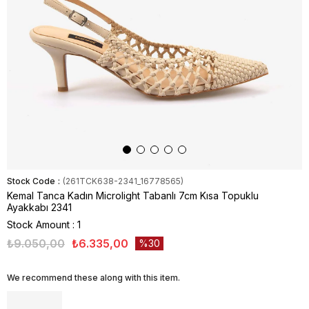
Stock Code
(261TCK638-2341_16778565)
Kemal Tanca Kadın Microlight Tabanlı 7cm Kısa Topuklu
Ayakkabı 2341
Stock Amount
:
1
₺9.050,00
₺6.335,00
30
We recommend these along with this item.