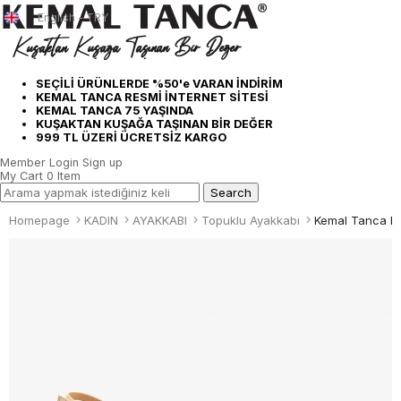
English - TRY
SEÇİLİ ÜRÜNLERDE %50'e VARAN İNDİRİM
KEMAL TANCA RESMİ İNTERNET SİTESİ
KEMAL TANCA 75 YAŞINDA
KUŞAKTAN KUŞAĞA TAŞINAN BİR DEĞER
999 TL ÜZERİ ÜCRETSİZ KARGO
Member Login
Sign up
My Cart
0
Item
Homepage
KADIN
AYAKKABI
Topuklu Ayakkabı