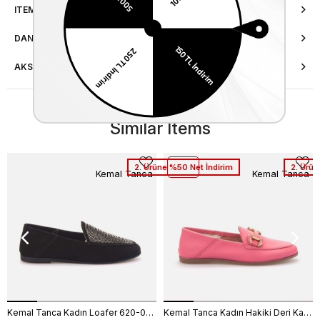
ITEM FEATURES
DANIŞMA HATTI
AKSESUAR ONARIMI
Similar Items
2. Ürüne %50 Net İndirim
2. Ürün
Kemal Tanca
Kemal Tanca
Kemal Tanca Kadın Loafer 620-003F
Kemal Tanca Kadın Hakiki Deri Kauçuk Taban Pembe Loafer Konforlu Babet