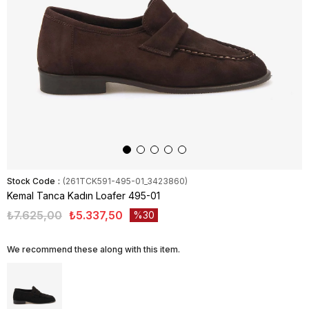
Stock Code
(261TCK591-495-01_3423860)
Kemal Tanca Kadın Loafer 495-01
₺7.625,00
₺5.337,50
30
We recommend these along with this item.