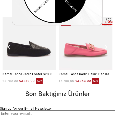
Similar Items
2. Ürüne %50 Net İndirim
2. Ürün
Kemal Tanca
Kemal Tanca
Kemal Tanca Kadın Loafer 620-003F
Kemal Tanca Kadın Hakiki Deri Kauçuk Taban Pembe Loafer Konforlu Babet
₺4.780,00
₺3.346,00
₺4.780,00
₺3.346,00
%30
%30
Son Baktığınız Ürünler
Sign up for our E-mail Newsletter