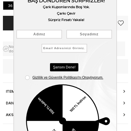
36
37
38
39
40
41
Notify me when the price goes
Free Shipping
down
WhatsApp’tan Bilgi Al
ITEM FEATURES
DANIŞMA HATTI
AKSESUAR ONARIMI