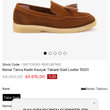
Stock Code
(261TCK292-15001_85740)
Kemal Tanca Kadın Kauçuk Tabanlı Süet Loafer 15001
₺8.450,00
₺5.915,00
30
Renk
Beden Tablosu
Taba Süet
Numara