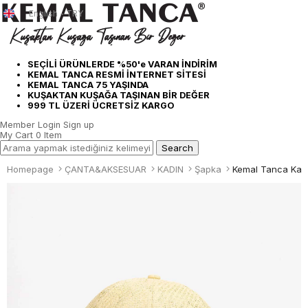
English - TRY
SEÇİLİ ÜRÜNLERDE %50'e VARAN İNDİRİM
KEMAL TANCA RESMİ İNTERNET SİTESİ
KEMAL TANCA 75 YAŞINDA
KUŞAKTAN KUŞAĞA TAŞINAN BİR DEĞER
999 TL ÜZERİ ÜCRETSİZ KARGO
Member Login
Sign up
My Cart
0
Item
Homepage
ÇANTA&AKSESUAR
KADIN
Şapka
Kemal Tanca Kadı