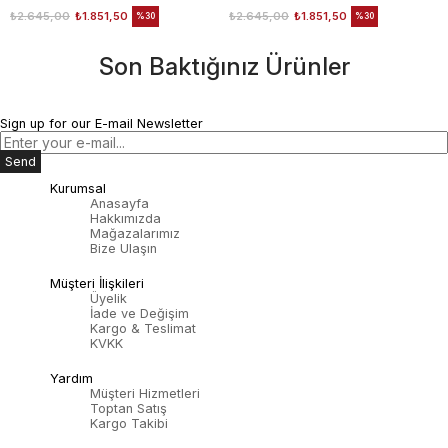
₺2.645,00
₺1.851,50
₺2.645,00
₺1.851,50
%30
%30
Son Baktığınız Ürünler
Sign up for our E-mail Newsletter
Send
Kurumsal
Anasayfa
Hakkımızda
Mağazalarımız
Bize Ulaşın
Müşteri İlişkileri
Üyelik
İade ve Değişim
Kargo & Teslimat
KVKK
Yardım
Müşteri Hizmetleri
Toptan Satış
Kargo Takibi