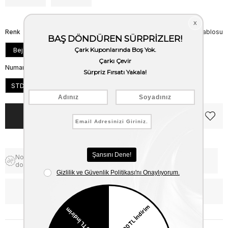
Renk
Beden Tablosu
Bej
Numara
STD
Notify me when the price goes
Free Shipping
down
WhatsApp’tan Bilgi Al