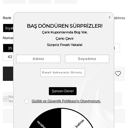
Renk
Beden Tablosu
Siyah
Numara
35
36
37
38
39
40
41
42
Notify me when the price goes
Free Shipping
down
WhatsApp’tan Bilgi Al