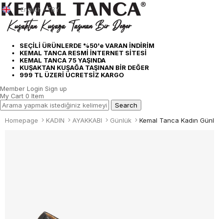
English - TRY
SEÇİLİ ÜRÜNLERDE %50'e VARAN İNDİRİM
KEMAL TANCA RESMİ İNTERNET SİTESİ
KEMAL TANCA 75 YAŞINDA
KUŞAKTAN KUŞAĞA TAŞINAN BİR DEĞER
999 TL ÜZERİ ÜCRETSİZ KARGO
Member Login
Sign up
My Cart
0
Item
Homepage
KADIN
AYAKKABI
Günlük
Kemal Tanca Kadın Günlü