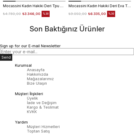
Mocassini Kadın Hakiki Deri Tpu Taban Siyah Günlük Ayakkabı
Mocassini Kadın Hakiki Deri Eva Taban Beyaz Günlük Ayakkabı
₺4.780,00
₺3.346,00
₺9.050,00
₺6.335,00
%30
%30
Son Baktığınız Ürünler
Sign up for our E-mail Newsletter
Send
Kurumsal
Anasayfa
Hakkımızda
Mağazalarımız
Bize Ulaşın
Müşteri İlişkileri
Üyelik
İade ve Değişim
Kargo & Teslimat
KVKK
Yardım
Müşteri Hizmetleri
Toptan Satış