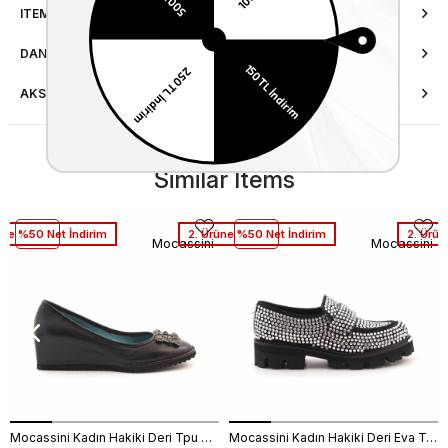
ITEM FEATURES
DANIŞMA HATTI
AKSESUAR ONARIMI
Similar Items
üne %50 Net İndirim
2. Ürüne %50 Net İndirim
2. Ürün
Mocassini
Mocassini
Mocassini Kadın Hakiki Deri Tpu Taban Siyah Günlük Ayakkabı
Mocassini Kadın Hakiki Deri Eva Taban Beyaz Günlük Ayakkabı