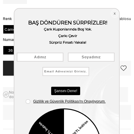
Renk
Beden Tablosu
Camel Suet
Numara
36
37
38
39
40
Notify me when the price goes
Free Shipping
down
WhatsApp’tan Bilgi Al