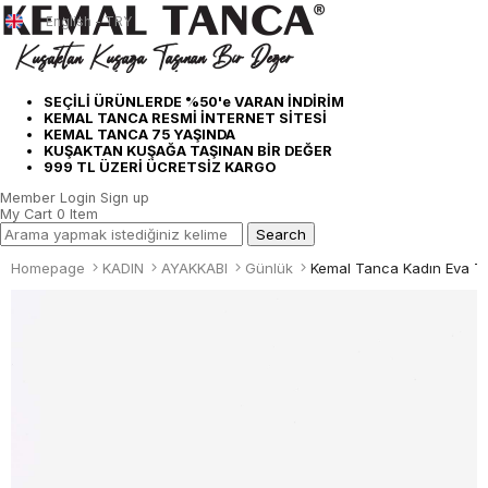
English - TRY
SEÇİLİ ÜRÜNLERDE %50'e VARAN İNDİRİM
KEMAL TANCA RESMİ İNTERNET SİTESİ
KEMAL TANCA 75 YAŞINDA
KUŞAKTAN KUŞAĞA TAŞINAN BİR DEĞER
999 TL ÜZERİ ÜCRETSİZ KARGO
Member Login
Sign up
My Cart
0
Item
Homepage
KADIN
AYAKKABI
Günlük
Kemal Tanca Kadın Eva T