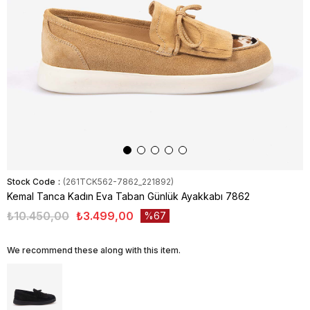
Stock Code
(261TCK562-7862_221892)
Kemal Tanca Kadın Eva Taban Günlük Ayakkabı 7862
₺10.450,00
₺3.499,00
67
We recommend these along with this item.