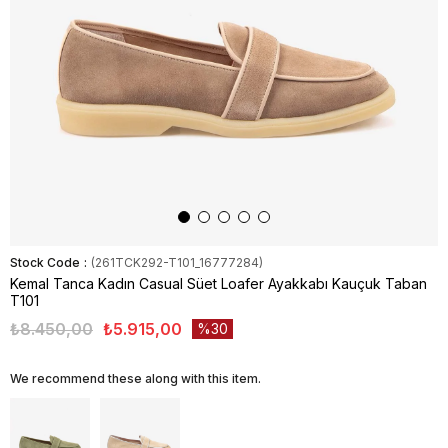
Stock Code
(261TCK292-T101_16777284)
Kemal Tanca Kadın Casual Süet Loafer Ayakkabı Kauçuk Taban
T101
₺8.450,00
₺5.915,00
30
We recommend these along with this item.