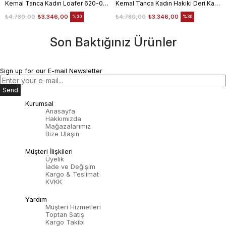
Kemal Tanca Kadın Loafer 620-003F
Kemal Tanca Kadın Hakiki Deri Kauçuk Taban Pembe Loafer Konforlu Babet
₺4.780,00
₺3.346,00
₺4.780,00
₺3.346,00
%30
%30
Son Baktığınız Ürünler
Sign up for our E-mail Newsletter
Send
Kurumsal
Anasayfa
Hakkımızda
Mağazalarımız
Bize Ulaşın
Müşteri İlişkileri
Üyelik
İade ve Değişim
Kargo & Teslimat
KVKK
Yardım
Müşteri Hizmetleri
Toptan Satış
Kargo Takibi