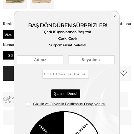
Renk
Beden Tablosu
Vizon Süet
Numara
36
37
38
39
40
41
Notify me when the price goes
Free Shipping
down
WhatsApp’tan Bilgi Al