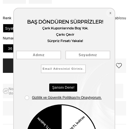
Renk
Beden Tablosu
Siyah
Numara
36
37
38
39
40
41
Notify me when the price goes
Free Shipping
down
WhatsApp’tan Bilgi Al