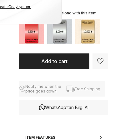
We recommend these along with this item.
Notify me when the
Free Shipping
price goes down
WhatsApp’tan Bilgi Al
ITEM FEATURES