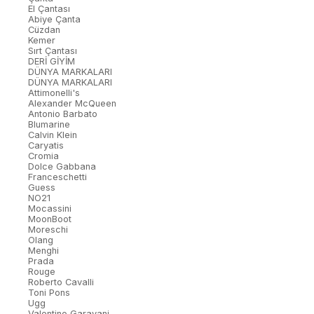
El Çantası
Abiye Çanta
Cüzdan
Kemer
Sırt Çantası
DERİ GİYİM
DÜNYA MARKALARI
DÜNYA MARKALARI
Attimonelli's
Alexander McQueen
Antonio Barbato
Blumarine
Calvin Klein
Caryatis
Cromia
Dolce Gabbana
Franceschetti
Guess
NO21
Mocassini
MoonBoot
Moreschi
Olang
Menghi
Prada
Rouge
Roberto Cavalli
Toni Pons
Ugg
Valentino Garavani