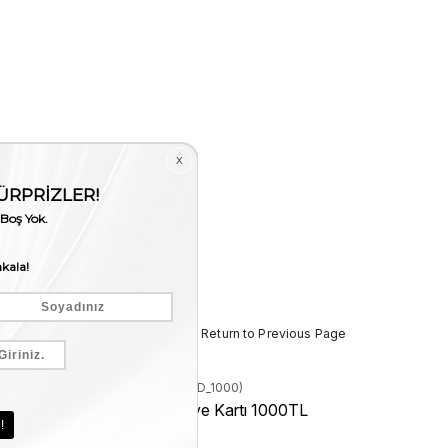
< < Return to Previous Page
Stock Code
(EGIFCARD_1000)
Kemal Tanca Hediye Kartı 1000TL
₺1.000,00