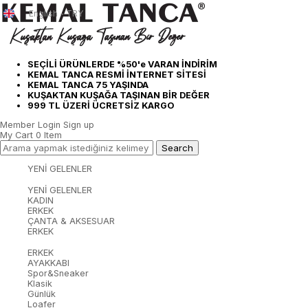
English - TRY
SEÇİLİ ÜRÜNLERDE %50'e VARAN İNDİRİM
KEMAL TANCA RESMİ İNTERNET SİTESİ
KEMAL TANCA 75 YAŞINDA
KUŞAKTAN KUŞAĞA TAŞINAN BİR DEĞER
999 TL ÜZERİ ÜCRETSİZ KARGO
Member Login
Sign up
My Cart
0
Item
YENİ GELENLER
YENİ GELENLER
KADIN
ERKEK
ÇANTA & AKSESUAR
ERKEK
ERKEK
AYAKKABI
Spor&Sneaker
Klasik
Günlük
Loafer