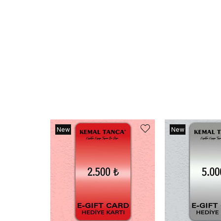
New
New
Item
Item