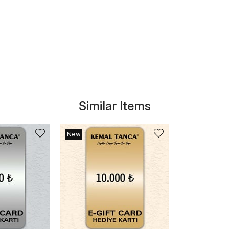
Similar Items
New
Item