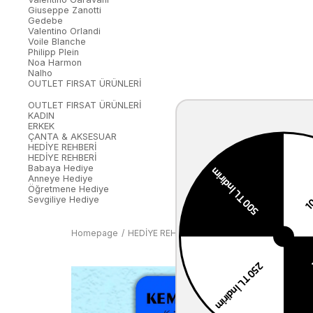
Giuseppe Zanotti
Gedebe
Valentino Orlandi
Voile Blanche
Philipp Plein
Noa Harmon
Nalho
OUTLET FIRSAT ÜRÜNLERİ
OUTLET FIRSAT ÜRÜNLERİ
KADIN
ERKEK
ÇANTA & AKSESUAR
HEDİYE REHBERİ
HEDİYE REHBERİ
Babaya Hediye
Anneye Hediye
Öğretmene Hediye
Sevgiliye Hediye
Homepage
HEDİYE REHBERİ
Hediye Kartı
Kemal Tanc