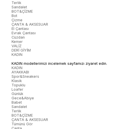
Terlik
Sandalet
BOT&ÇİZME
Bot
Çizme
ÇANTA & AKSESUAR
El Çantası
Evrak Çantası
Cüzdan
Kemer
VALİZ
DERİ GİYİM
KADIN
KADIN modellerimizi incelemek sayfamızı ziyaret edin.
KADIN
AYAKKABI
Spor&Sneakers
Klasik
Topuklu
Loafer
Günlük
Gece&Abiye
Babet
Sandalet
Terlik
BOT&ÇİZME
ÇANTA & AKSESUAR
Tümünü Gör
Çanta