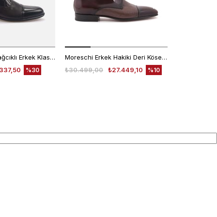
Kemal Tanca Bağcıklı Erkek Klasik Ayakkabı 7453
Moreschi Erkek Hakiki Deri Kösele Taban Kahverengi Klasik Ayakkabı
337,50
₺30.499,00
₺27.449,10
₺30.499,00
%30
%10