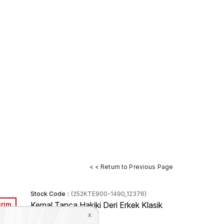
< < Return to Previous Page
Stock Code
(252KTE900-1490_12376)
irim
Kemal Tanca Hakiki Deri Erkek Klasik
Ayakkabı 1490