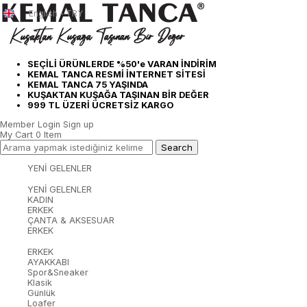
English - TRY
SEÇİLİ ÜRÜNLERDE %50'e VARAN İNDİRİM
KEMAL TANCA RESMİ İNTERNET SİTESİ
KEMAL TANCA 75 YAŞINDA
KUŞAKTAN KUŞAĞA TAŞINAN BİR DEĞER
999 TL ÜZERİ ÜCRETSİZ KARGO
Member Login
Sign up
My Cart
0
Item
YENİ GELENLER
YENİ GELENLER
KADIN
ERKEK
ÇANTA & AKSESUAR
ERKEK
ERKEK
AYAKKABI
Spor&Sneaker
Klasik
Günlük
Loafer