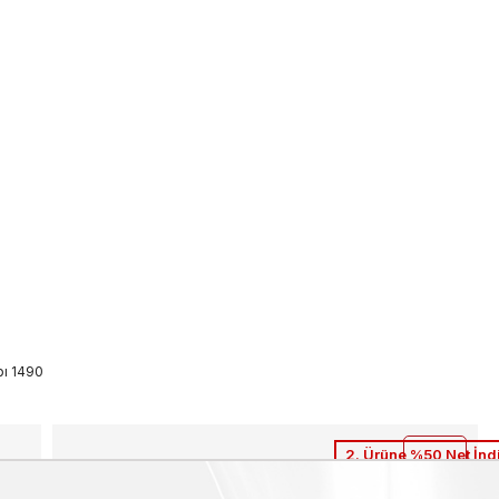
bı 1490
2. Ürüne %50 Net İnd