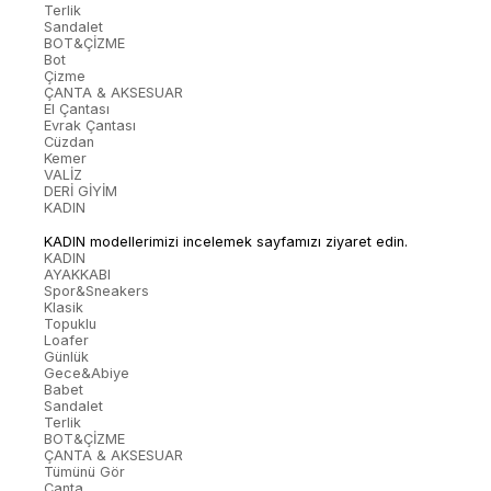
Terlik
Sandalet
BOT&ÇİZME
Bot
Çizme
ÇANTA & AKSESUAR
El Çantası
Evrak Çantası
Cüzdan
Kemer
VALİZ
DERİ GİYİM
KADIN
KADIN modellerimizi incelemek sayfamızı ziyaret edin.
KADIN
AYAKKABI
Spor&Sneakers
Klasik
Topuklu
Loafer
Günlük
Gece&Abiye
Babet
Sandalet
Terlik
BOT&ÇİZME
ÇANTA & AKSESUAR
Tümünü Gör
Çanta