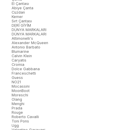
El Çantası
Abiye Çanta
Cüzdan
Kemer
Sırt Çantası
DERİ GİYİM
DÜNYA MARKALARI
DÜNYA MARKALARI
Attimonelli's
Alexander McQueen
Antonio Barbato
Blumarine
Calvin Klein
Caryatis
Cromia
Dolce Gabbana
Franceschetti
Guess
NO21
Mocassini
MoonBoot
Moreschi
Olang
Menghi
Prada
Rouge
Roberto Cavalli
Toni Pons
Ugg
Valentino Garavani