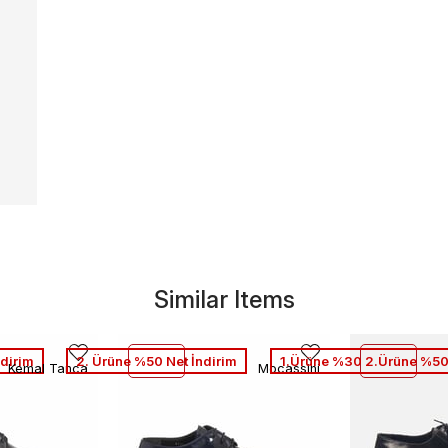
Similar Items
dirim
2. Ürüne %50 Net İndirim
1.Ürüne %30 2.Ürüne %50
Kemal Tanca
Mocassini