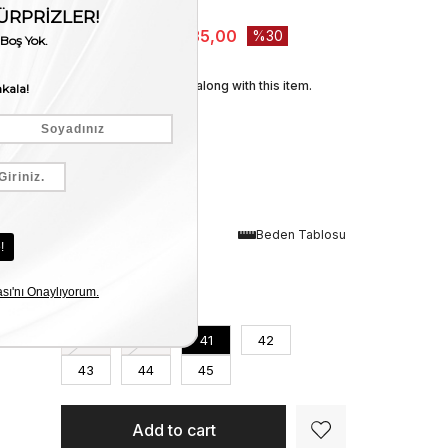
Stock Amount
:
2
₺9.050,00
₺6.335,00
30
We recommend these along with this item.
Renk
Beden Tablosu
Kahve
Numara
39
40
41
42
43
44
45