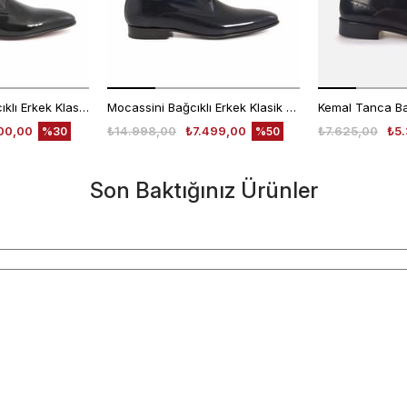
Kemal Tanca Bağcıklı Erkek Klasik Ayakkabı 700
Mocassini Bağcıklı Erkek Klasik Ayakkabı 4625
00,00
₺14.998,00
₺7.499,00
₺7.625,00
₺5.
%30
%50
Son Baktığınız Ürünler