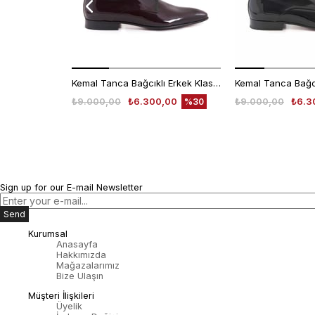
Kemal Tanca Bağcıklı Erkek Klasik Ayakkabı 700
₺9.000,00
₺6.300,00
₺9.000,00
₺6.3
%30
Sign up for our E-mail Newsletter
Send
Kurumsal
Anasayfa
Hakkımızda
Mağazalarımız
Bize Ulaşın
Müşteri İlişkileri
Üyelik