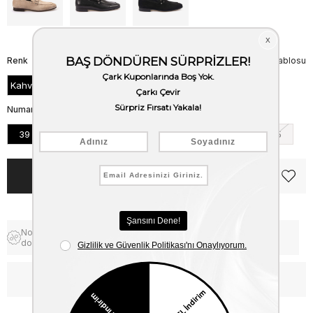
Renk
Beden Tablosu
Kahve Süet
Numara
39
40
41
42
43
44
45
Notify me when the price goes
Free Shipping
down
WhatsApp’tan Bilgi Al