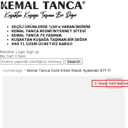
English - TRY
SEÇİLİ ÜRÜNLERDE %50'e VARAN İNDİRİM
KEMAL TANCA RESMİ İNTERNET SİTESİ
KEMAL TANCA 75 YAŞINDA
KUŞAKTAN KUŞAĞA TAŞINAN BİR DEĞER
999 TL ÜZERİ ÜCRETSİZ KARGO
Member Login
Sign up
My Cart
0
Item
Homepage
Kemal Tanca Gold Erkek Klasik Ayakkabı 871-11
2. Ürüne %50 Net İnd