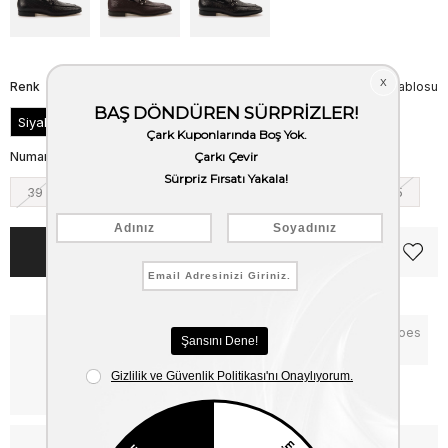
Renk
Beden Tablosu
Siyah
Numara
39
40
41
42
43
44
45
Notify me when the price goes
Critical Stock
down
Free Shipping